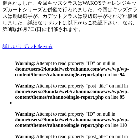
催されました。今回キッズクラスはWAKO'Sチャレンジキッ
ズカートシリーズと併催で行われました。今回はキッズクラ
スは鹿嶋選手が、カデットクラスは渡辺選手がそれぞれ優勝
しました。詳細なリザルトは以下からご確認下さい。なお、
第3戦は6月7日(日)に開催されます。
詳しいリザルトをみる
Warning
: Attempt to read property "ID" on null in
/home/users/2/koudai/web/rahanno.com/www/wp/wp-
content/themes/rahanno/single-report.php
on line
94
Warning
: Attempt to read property "post_title" on null in
/home/users/2/koudai/web/rahanno.com/www/wp/wp-
content/themes/rahanno/single-report.php
on line
95
Warning
: Attempt to read property "ID" on null in
/home/users/2/koudai/web/rahanno.com/www/wp/wp-
content/themes/rahanno/single-report.php
on line
110
Warning
: Attempt to read property "post_title" on null in