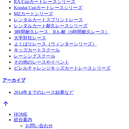
RA:Cupカートレースシリーズ
Koudai Cupカートレースシリーズ
MZカートシリーズ
レンタルカートスプリントレース
レンタルカート耐久レースシリーズ
3時間耐久レース、RA-耐（6時間耐久レース）
大学対抗レース
よくばりレース（ウィンターシリーズ）
キッズカートスクール
レーシングスクール
その他のレースやイベント
ビレルチャレンジキッズカートレースシリーズ
アーカイブ
2014年までのレース結果など
arrow_upward
HOME
総合案内
お問い合わせ