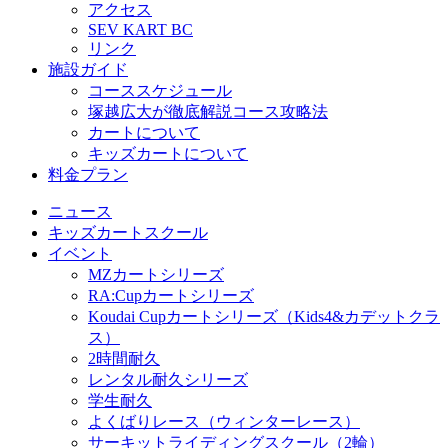
アクセス
SEV KART BC
リンク
施設ガイド
コーススケジュール
塚越広大が徹底解説コース攻略法
カートについて
キッズカートについて
料金プラン
ニュース
キッズカートスクール
イベント
MZカートシリーズ
RA:Cupカートシリーズ
Koudai Cupカートシリーズ（Kids4&カデットクラ
ス）
2時間耐久
レンタル耐久シリーズ
学生耐久
よくばりレース（ウィンターレース）
サーキットライディングスクール（2輪）