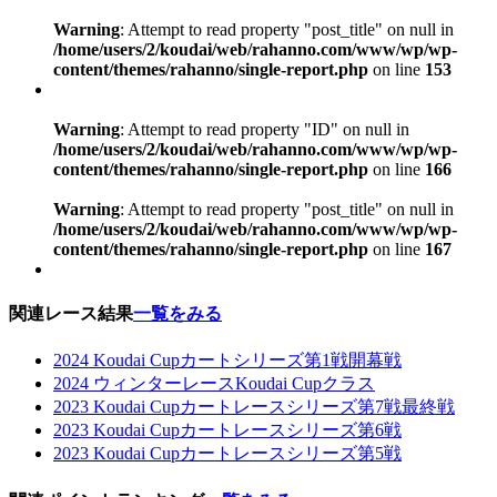
Warning
: Attempt to read property "post_title" on null in
/home/users/2/koudai/web/rahanno.com/www/wp/wp-
content/themes/rahanno/single-report.php
on line
153
Warning
: Attempt to read property "ID" on null in
/home/users/2/koudai/web/rahanno.com/www/wp/wp-
content/themes/rahanno/single-report.php
on line
166
Warning
: Attempt to read property "post_title" on null in
/home/users/2/koudai/web/rahanno.com/www/wp/wp-
content/themes/rahanno/single-report.php
on line
167
関連レース結果
一覧をみる
2024 Koudai Cupカートシリーズ第1戦開幕戦
2024 ウィンターレースKoudai Cupクラス
2023 Koudai Cupカートレースシリーズ第7戦最終戦
2023 Koudai Cupカートレースシリーズ第6戦
2023 Koudai Cupカートレースシリーズ第5戦