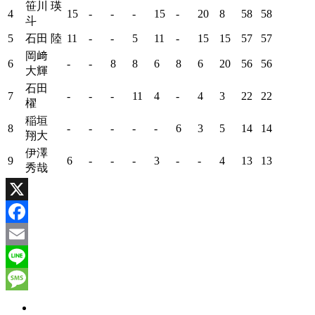
笹川 瑛
4
15
-
-
-
15
-
20
8
58
58
斗
5
石田 陸
11
-
-
5
11
-
15
15
57
57
岡﨑
6
-
-
8
8
6
8
6
20
56
56
大輝
石田
7
-
-
-
11
4
-
4
3
22
22
櫂
稲垣
8
-
-
-
-
-
6
3
5
14
14
翔大
伊澤
9
6
-
-
-
3
-
-
4
13
13
秀哉
X
Facebook
Email
Line
Message