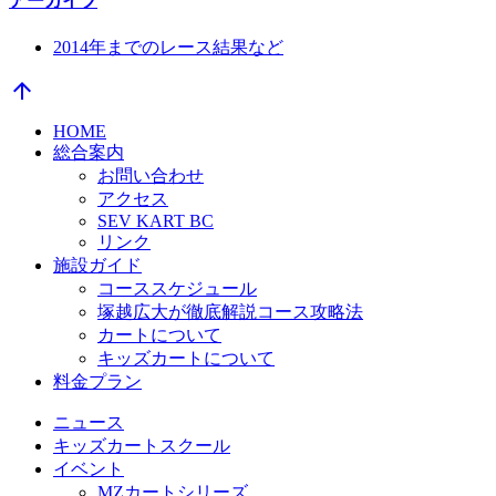
アーカイブ
2014年までのレース結果など
arrow_upward
HOME
総合案内
お問い合わせ
アクセス
SEV KART BC
リンク
施設ガイド
コーススケジュール
塚越広大が徹底解説コース攻略法
カートについて
キッズカートについて
料金プラン
ニュース
キッズカートスクール
イベント
MZカートシリーズ