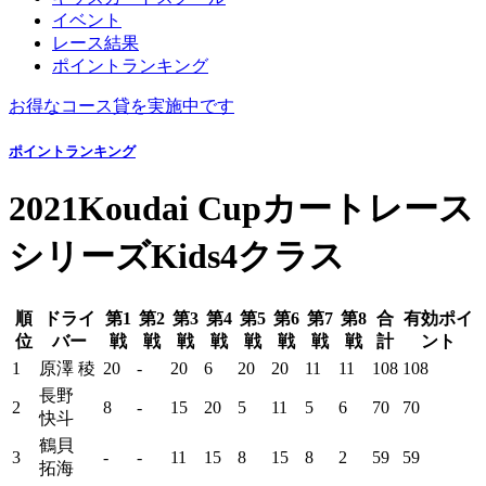
イベント
レース結果
ポイントランキング
お得なコース貸を実施中です
ポイントランキング
2021Koudai Cupカートレース
シリーズKids4クラス
順
ドライ
第1
第2
第3
第4
第5
第6
第7
第8
合
有効ポイ
位
バー
戦
戦
戦
戦
戦
戦
戦
戦
計
ント
1
原澤 稜
20
-
20
6
20
20
11
11
108
108
長野
2
8
-
15
20
5
11
5
6
70
70
快斗
鶴貝
3
-
-
11
15
8
15
8
2
59
59
拓海