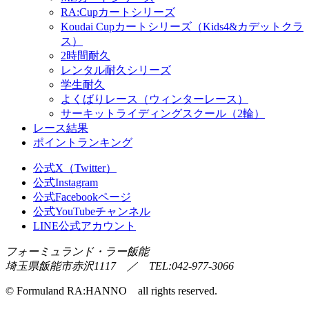
RA:Cupカートシリーズ
Koudai Cupカートシリーズ（Kids4&カデットクラ
ス）
2時間耐久
レンタル耐久シリーズ
学生耐久
よくばりレース（ウィンターレース）
サーキットライディングスクール（2輪）
レース結果
ポイントランキング
公式X（Twitter）
公式Instagram
公式Facebookページ
公式YouTubeチャンネル
LINE公式アカウント
フォーミュランド・ラー飯能
埼玉県飯能市赤沢1117 ／ TEL:042-977-3066
© Formuland RA:HANNO all rights reserved.