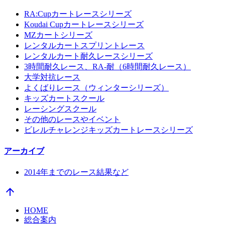
RA:Cupカートレースシリーズ
Koudai Cupカートレースシリーズ
MZカートシリーズ
レンタルカートスプリントレース
レンタルカート耐久レースシリーズ
3時間耐久レース、RA-耐（6時間耐久レース）
大学対抗レース
よくばりレース（ウィンターシリーズ）
キッズカートスクール
レーシングスクール
その他のレースやイベント
ビレルチャレンジキッズカートレースシリーズ
アーカイブ
2014年までのレース結果など
arrow_upward
HOME
総合案内