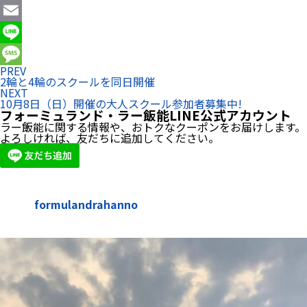
Facebook
Email
Line
PREV
Message
2輪と4輪のスクールを同日開催
NEXT
10月8日（日）開催の大人スクール参加者募集中!
フォーミュランド・ラー飯能LINE公式アカウント
ラー飯能に関する情報や、おトクなクーポンをお届けします。
よろしければ、友だちに追加してください。
formulandrahanno