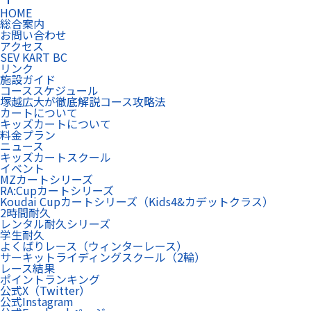
HOME
総合案内
お問い合わせ
アクセス
SEV KART BC
リンク
施設ガイド
コーススケジュール
塚越広大が徹底解説コース攻略法
カートについて
キッズカートについて
料金プラン
ニュース
キッズカートスクール
イベント
MZカートシリーズ
RA:Cupカートシリーズ
Koudai Cupカートシリーズ（Kids4&カデットクラス）
2時間耐久
レンタル耐久シリーズ
学生耐久
よくばりレース（ウィンターレース）
サーキットライディングスクール（2輪）
レース結果
ポイントランキング
公式X（Twitter）
公式Instagram