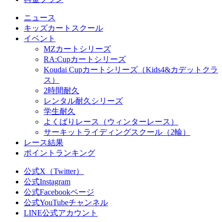
ニュース
キッズカートスクール
イベント
MZカートシリーズ
RA:Cupカートシリーズ
Koudai Cupカートシリーズ（Kids4&カデットクラ
ス）
2時間耐久
レンタル耐久シリーズ
学生耐久
よくばりレース（ウィンターレース）
サーキットライディングスクール（2輪）
レース結果
ポイントランキング
公式X（Twitter）
公式Instagram
公式Facebookページ
公式YouTubeチャンネル
LINE公式アカウント