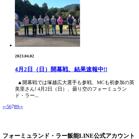
2023.04.02
4月2日（日）開幕戦、結果速報中!!
▲開幕戦では塚越広大選手も参戦、MCも初参加の英
美里さん! 4月2日（日）、曇り空のフォーミュラン
ド・ラー...
«
‹
5
6
7
8
9
›
»
フォーミュランド・ラー飯能LINE公式アカウント