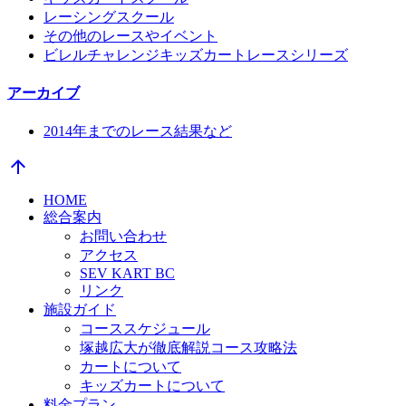
レーシングスクール
その他のレースやイベント
ビレルチャレンジキッズカートレースシリーズ
アーカイブ
2014年までのレース結果など
arrow_upward
HOME
総合案内
お問い合わせ
アクセス
SEV KART BC
リンク
施設ガイド
コーススケジュール
塚越広大が徹底解説コース攻略法
カートについて
キッズカートについて
料金プラン