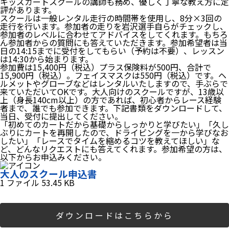
キッズカートスクールの講師も務め、優しく丁寧な教え方に定
評があります。
スクールは一般レンタル走行の時間帯を使用し、8分×3回の
走行を行います。参加者の走りを岩沢選手自らがチェックし、
参加者のレベルに合わせてアドバイスをしてくれます。もちろ
ん参加者からの質問にも答えていただきます。参加希望者は当
日の14:15までに受付をしてもらい（予約は不要）、レッスン
は14:30から始まります。
参加費は15,400円（税込）プラス保険料が500円、合計で
15,900円（税込）。フェイスマスクは550円（税込）です。ヘ
ルメットやグローブなどはレンタルいたしますので、手ぶらで
来ていただいてOKです。大人向けのスクールですが、13歳以
上（身長140cm以上）の方であれば、初心者からレース経験
者まで、誰でも参加できます。下記書類をダウンロードして、
当日、受付に提出してください。
「初めてのカートだから基礎からしっかりと学びたい」「久し
ぶりにカートを再開したので、ドライビングを一から学びなお
したい」「レースでタイムを縮めるコツを教えてほしい」な
ど、どんなリクエストにも答えてくれます。参加希望の方は、
以下からお申込みください。
大人のスクール申込書
1 ファイル
53.45 KB
ダウンロードはこちらから