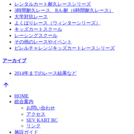
レンタルカート耐久レースシリーズ
3時間耐久レース、RA-耐（6時間耐久レース）
大学対抗レース
よくばりレース（ウィンターシリーズ）
キッズカートスクール
レーシングスクール
その他のレースやイベント
ビレルチャレンジキッズカートレースシリーズ
アーカイブ
2014年までのレース結果など
arrow_upward
HOME
総合案内
お問い合わせ
アクセス
SEV KART BC
リンク
施設ガイド