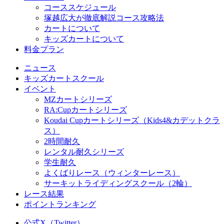
コーススケジュール
塚越広大が徹底解説コース攻略法
カートについて
キッズカートについて
料金プラン
ニュース
キッズカートスクール
イベント
MZカートシリーズ
RA:Cupカートシリーズ
Koudai Cupカートシリーズ（Kids4&カデットクラ
ス）
2時間耐久
レンタル耐久シリーズ
学生耐久
よくばりレース（ウィンターレース）
サーキットライディングスクール（2輪）
レース結果
ポイントランキング
公式X（Twitter）