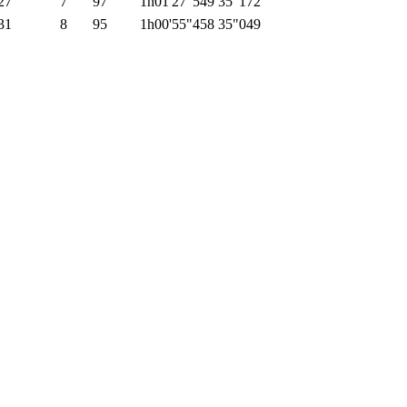
27
7
97
1h01'27"549
35"172
31
8
95
1h00'55"458
35"049