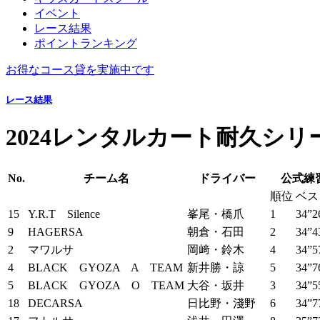
イベント
レース結果
ポイントランキング
お得なコース貸を実施中です
レース結果
2024レンタルカート耐久シリ
No.
チーム名
ドライバー
公式練
順位
ベス
15
Y.R.T Silence
峯尾・橋爪
1
34”2
9
HAGERSA
朝倉・石田
2
34”4
2
マワルサ
岡﨑・鈴木
4
34”5
4
BLACK GYOZA A TEAM
新井勝・諒
5
34”7
5
BLACK GYOZA O TEAM
大谷・坂井
3
34”5
18
DECARSA
日比野・淺野
6
34”7