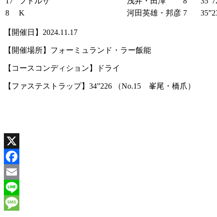
17
フトルサ
浅井・田澤
8
35”7
8
K
河田英雄・邦彦
7
35”2
【開催日】2024.11.17
【開催場所】フォーミュランド・ラー飯能
【コースコンディション】ドライ
【ファステストラップ】34”226 （No.15 峯尾・橋爪）
X
Facebook
Email
Line