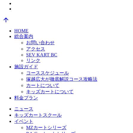
Message
arrow_upward
HOME
総合案内
お問い合わせ
アクセス
SEV KART BC
リンク
施設ガイド
コーススケジュール
塚越広大が徹底解説コース攻略法
カートについて
キッズカートについて
料金プラン
ニュース
キッズカートスクール
イベント
MZカートシリーズ