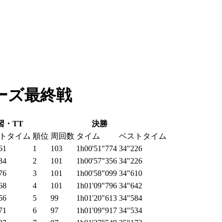
ーズ最終戦
習・TT
決勝
トタイム
順位
周回数
タイム
ベストタイム
61
1
103
1h00'51"774
34"226
34
2
101
1h00'57"356
34"226
76
3
101
1h00'58"099
34"610
68
4
101
1h01'09"796
34"642
56
5
99
1h01'20"613
34"584
71
6
97
1h01'09"917
34"534