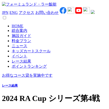
JPN
ENG
アクセス
お問い合わせ
HOME
総合案内
施設ガイド
料金プラン
ニュース
キッズカートスクール
イベント
レース結果
ポイントランキング
お得なコース貸を実施中です
レース結果
2024 RA Cup シリーズ第4戦