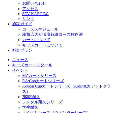
お問い合わせ
アクセス
SEV KART BC
リンク
施設ガイド
コーススケジュール
塚越広大が徹底解説コース攻略法
カートについて
キッズカートについて
料金プラン
ニュース
キッズカートスクール
イベント
MZカートシリーズ
RA:Cupカートシリーズ
Koudai Cupカートシリーズ（Kids4&カデットクラ
ス）
2時間耐久
レンタル耐久シリーズ
学生耐久
よくばりレース（ウィンターレース）