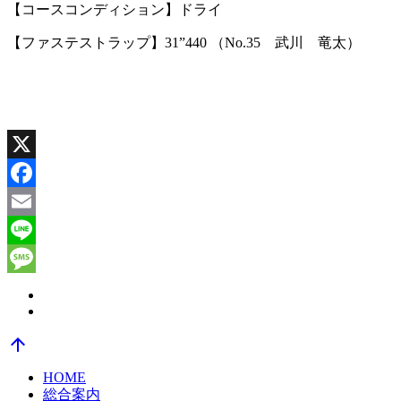
【コースコンディション】ドライ
【ファステストラップ】31”440 （No.35 武川 竜太）
X
Facebook
Email
Line
Message
arrow_upward
HOME
総合案内