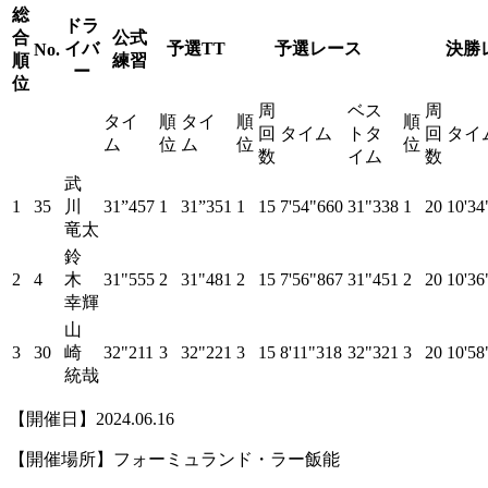
総
ドラ
合
公式
イバ
予選TT
予選レース
決勝
No.
順
練習
ー
位
周
ベス
周
タイ
順
タイ
順
順
回
タイム
トタ
回
タイ
ム
位
ム
位
位
数
イム
数
武
1
35
川
31”457
1
31”351
1
15
7'54"660
31"338
1
20
10'34
竜太
鈴
2
4
木
31"555
2
31"481
2
15
7'56"867
31"451
2
20
10'36
幸輝
山
3
30
崎
32"211
3
32"221
3
15
8'11"318
32"321
3
20
10'58
統哉
【開催日】2024.06.16
【開催場所】フォーミュランド・ラー飯能