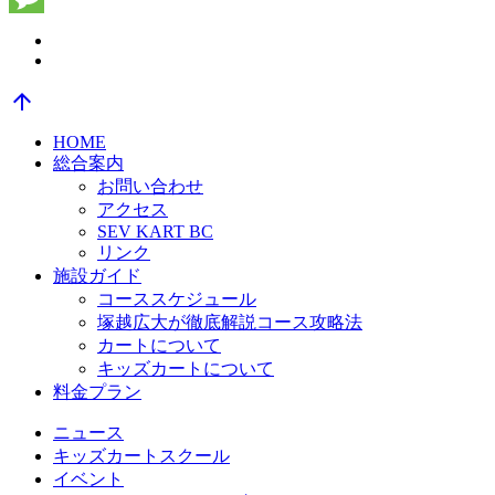
Message
arrow_upward
HOME
総合案内
お問い合わせ
アクセス
SEV KART BC
リンク
施設ガイド
コーススケジュール
塚越広大が徹底解説コース攻略法
カートについて
キッズカートについて
料金プラン
ニュース
キッズカートスクール
イベント