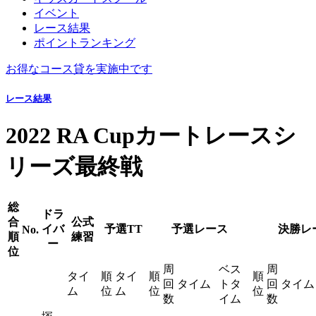
イベント
レース結果
ポイントランキング
お得なコース貸を実施中です
レース結果
2022 RA Cupカートレースシ
リーズ最終戦
総
ドラ
合
公式
イバ
予選TT
予選レース
決勝レ
No.
順
練習
ー
位
周
ベス
周
タイ
順
タイ
順
順
回
タイム
トタ
回
タイム
ム
位
ム
位
位
数
イム
数