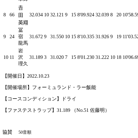
𠮷
8
66
32.034
10
32.121
9
15
8'09.924
32.039
8
20
10'58.5
田
英翔
冨
9
24
宿
31.672
9
31.550
10
15
8'10.335
31.926
9
19
11'03.5
龍馬
岩
10
11
沢
31.189
3
31.020
7
15
8'01.230
31.222
10
18
10'06.6
理久
【開催日】2022.10.23
【開催場所】フォーミュランド・ラー飯能
【コースコンディション】ドライ
【ファステストラップ】31.189 （No.51 佐藤明）
協賛
50音順