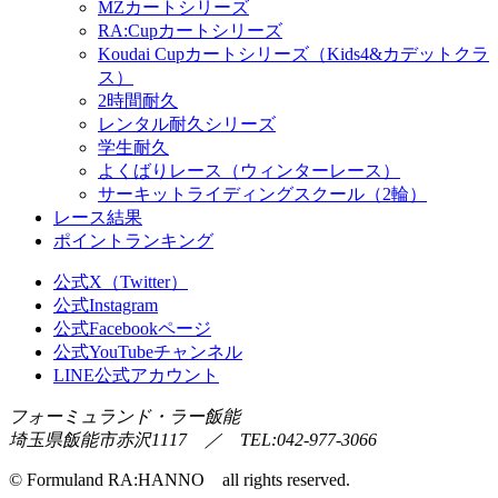
MZカートシリーズ
RA:Cupカートシリーズ
Koudai Cupカートシリーズ（Kids4&カデットクラ
ス）
2時間耐久
レンタル耐久シリーズ
学生耐久
よくばりレース（ウィンターレース）
サーキットライディングスクール（2輪）
レース結果
ポイントランキング
公式X（Twitter）
公式Instagram
公式Facebookページ
公式YouTubeチャンネル
LINE公式アカウント
フォーミュランド・ラー飯能
埼玉県飯能市赤沢1117 ／ TEL:042-977-3066
© Formuland RA:HANNO all rights reserved.