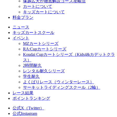
塚越広大が徹底解説コース攻略法
カートについて
キッズカートについて
料金プラン
ニュース
キッズカートスクール
イベント
MZカートシリーズ
RA:Cupカートシリーズ
Koudai Cupカートシリーズ（Kids4&カデットクラ
ス）
2時間耐久
レンタル耐久シリーズ
学生耐久
よくばりレース（ウィンターレース）
サーキットライディングスクール（2輪）
レース結果
ポイントランキング
公式X（Twitter）
公式Instagram