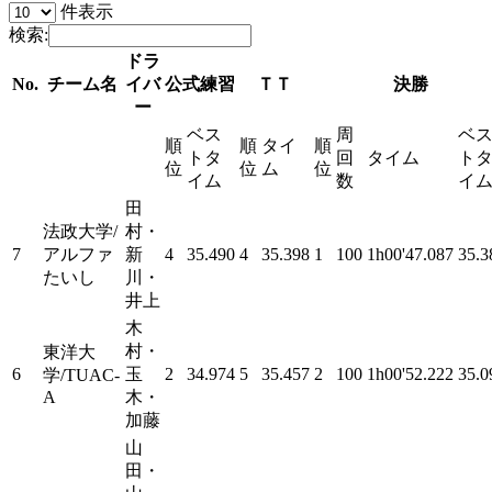
件表示
検索:
ドラ
No.
チーム名
イバ
公式練習
ＴＴ
決勝
ー
ベス
周
ベ
順
順
タイ
順
トタ
回
タイム
ト
位
位
ム
位
イム
数
イ
田
法政大学/
村・
7
アルファ
新
4
35.490
4
35.398
1
100
1h00'47.087
35.3
たいし
川・
井上
木
村・
東洋大
6
玉
2
34.974
5
35.457
2
100
1h00'52.222
35.0
学/TUAC-
A
木・
加藤
山
田・