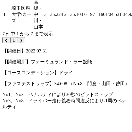
高
埼玉医科
嶋・
1
大学/カー
中
3
35.224
2
35.103
6
97
1h01'04.531
34.9
ズ
川・
山本
7 件中 1 から 7 まで表示
❮
1
❯
【開催日】2022.07.31
【開催場所】フォーミュランド・ラー飯能
【コースコンディション】ドライ
【ファステストラップ】34.608 （No.8 門倉・山田・曾田）
No1、No3：ペナルティにより30秒のピットストップ
No3、No8：ドライバー走行義務時間違反により-1周のペナ
ルティ