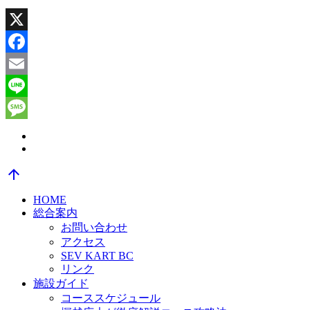
X
Facebook
Email
Line
Message
arrow_upward
HOME
総合案内
お問い合わせ
アクセス
SEV KART BC
リンク
施設ガイド
コーススケジュール