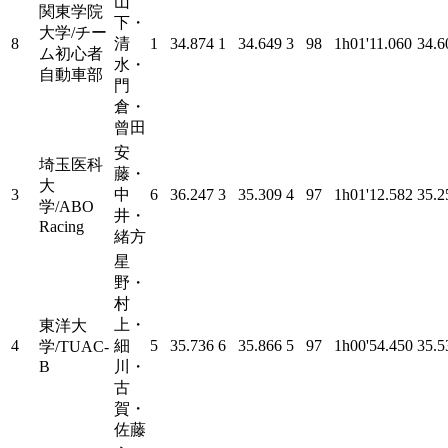
山
関東学院
下・
大学/チー
8
清
1
34.874
1
34.649
3
98
1h01'11.060
34.6
ム初心者
水・
自動車部
門
倉・
曾田
安
埼玉医科
藤・
大
3
中
6
36.247
3
35.309
4
97
1h01'12.582
35.2
学/ABO
井・
Racing
緒方
星
野・
村
上・
東洋大
4
細
5
35.736
6
35.866
5
97
1h00'54.450
35.5
学/TUAC-
B
川・
古
賀・
佐藤