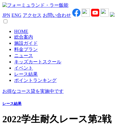
JPN
ENG
アクセス
お問い合わせ
HOME
総合案内
施設ガイド
料金プラン
ニュース
キッズカートスクール
イベント
レース結果
ポイントランキング
お得なコース貸を実施中です
レース結果
2022学生耐久レース第2戦