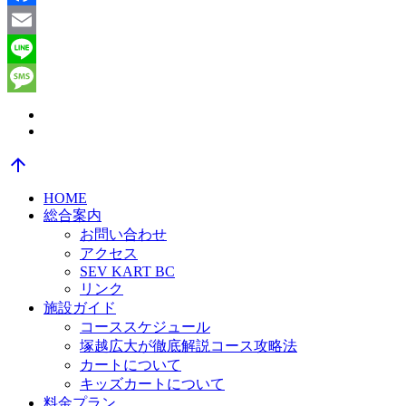
Facebook
Email
Line
Message
arrow_upward
HOME
総合案内
お問い合わせ
アクセス
SEV KART BC
リンク
施設ガイド
コーススケジュール
塚越広大が徹底解説コース攻略法
カートについて
キッズカートについて
料金プラン