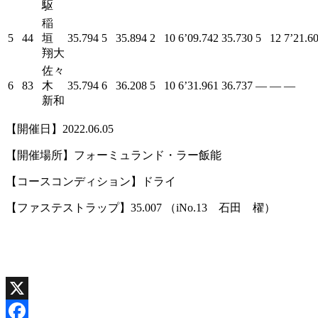
駆
稲
5
44
垣
35.794
5
35.894
2
10
6’09.742
35.730
5
12
7’21.6
翔大
佐々
6
83
木
35.794
6
36.208
5
10
6’31.961
36.737
―
―
―
新和
【開催日】2022.06.05
【開催場所】フォーミュランド・ラー飯能
【コースコンディション】ドライ
【ファステストラップ】35.007 （iNo.13 石田 櫂）
X