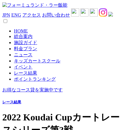
JPN
ENG
アクセス
お問い合わせ
HOME
総合案内
施設ガイド
料金プラン
ニュース
キッズカートスクール
イベント
レース結果
ポイントランキング
お得なコース貸を実施中です
レース結果
2022 Koudai Cupカートレー