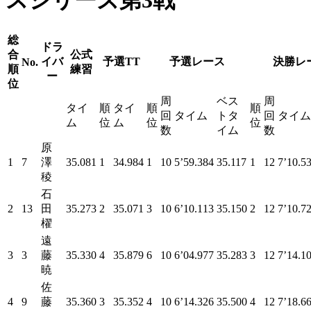
スシリーズ第3戦
総
ドラ
合
公式
イバ
予選TT
予選レース
決勝レ
No.
順
練習
ー
位
周
ベス
周
タイ
順
タイ
順
順
回
タイム
トタ
回
タイム
ム
位
ム
位
位
数
イム
数
原
1
7
澤
35.081
1
34.984
1
10
5’59.384
35.117
1
12
7’10.5
稜
石
2
13
田
35.273
2
35.071
3
10
6’10.113
35.150
2
12
7’10.7
櫂
遠
3
3
藤
35.330
4
35.879
6
10
6’04.977
35.283
3
12
7’14.1
暁
佐
4
9
藤
35.360
3
35.352
4
10
6’14.326
35.500
4
12
7’18.6