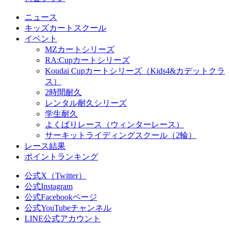
ニュース
キッズカートスクール
イベント
MZカートシリーズ
RA:Cupカートシリーズ
Koudai Cupカートシリーズ（Kids4&カデットクラ
ス）
2時間耐久
レンタル耐久シリーズ
学生耐久
よくばりレース（ウィンターレース）
サーキットライディングスクール（2輪）
レース結果
ポイントランキング
公式X（Twitter）
公式Instagram
公式Facebookページ
公式YouTubeチャンネル
LINE公式アカウント