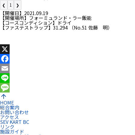
❮
1
❯
【開催日】2021.09.19
【開催場所】フォーミュランド・ラー飯能
【コースコンディション】ドライ
【ファステストラップ】31.294 （No.51 佐藤 明）
X
Facebook
Email
Line
arrow_upward
Message
HOME
総合案内
お問い合わせ
アクセス
SEV KART BC
リンク
施設ガイド