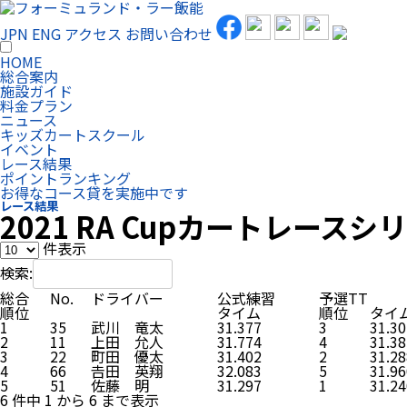
JPN
ENG
アクセス
お問い合わせ
HOME
総合案内
施設ガイド
料金プラン
ニュース
キッズカートスクール
イベント
レース結果
ポイントランキング
お得なコース貸を実施中です
レース結果
2021 RA Cupカートレースシ
件表示
検索:
総合
No.
ドライバー
公式練習
予選TT
順位
タイム
順位
タイ
1
35
武川 竜太
31.377
3
31.30
2
11
上田 允人
31.774
4
31.38
3
22
町田 優太
31.402
2
31.28
4
66
𠮷田 英翔
32.083
5
31.96
5
51
佐藤 明
31.297
1
31.24
6 件中 1 から 6 まで表示