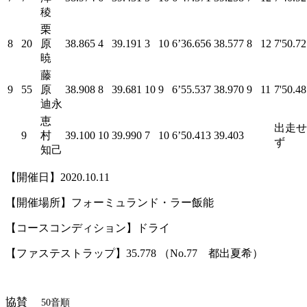
稜
栗
8
20
原
38.865
4
39.191
3
10
6’36.656
38.577
8
12
7'50.7
暁
藤
9
55
原
38.908
8
39.681
10
9
6’55.537
38.970
9
11
7'50.4
迪永
恵
出走せ
9
村
39.100
10
39.990
7
10
6’50.413
39.403
ず
知己
【開催日】2020.10.11
【開催場所】フォーミュランド・ラー飯能
【コースコンディション】ドライ
【ファステストラップ】35.778 （No.77 都出夏希）
協賛
50音順