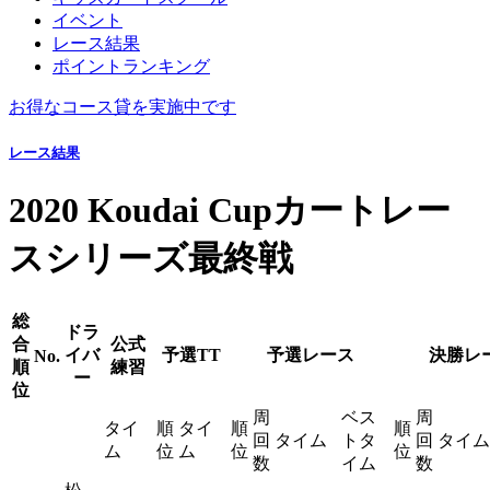
イベント
レース結果
ポイントランキング
お得なコース貸を実施中です
レース結果
2020 Koudai Cupカートレー
スシリーズ最終戦
総
ドラ
合
公式
イバ
予選TT
予選レース
決勝レ
No.
順
練習
ー
位
周
ベス
周
タイ
順
タイ
順
順
回
タイム
トタ
回
タイム
ム
位
ム
位
位
数
イム
数