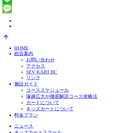
Line
Message
arrow_upward
HOME
総合案内
お問い合わせ
アクセス
SEV KART BC
リンク
施設ガイド
コーススケジュール
塚越広大が徹底解説コース攻略法
カートについて
キッズカートについて
料金プラン
ニュース
キッズカートスクール