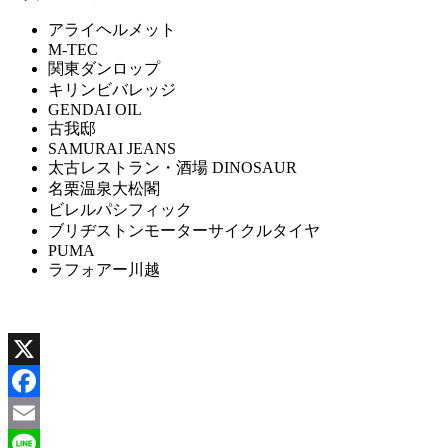
アライヘルメット
M-TEC
関東ダンロップ
キリンビバレッジ
GENDAI OIL
古我邸
SAMURAI JEANS
太古レストラン・酒場 DINOSAUR
名栗温泉大松閣
ビレルパシフィック
ブリヂストンモーターサイクルタイヤ
PUMA
ラフォアー川越
X
Facebook
Email