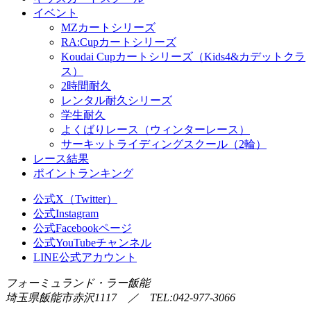
イベント
MZカートシリーズ
RA:Cupカートシリーズ
Koudai Cupカートシリーズ（Kids4&カデットクラ
ス）
2時間耐久
レンタル耐久シリーズ
学生耐久
よくばりレース（ウィンターレース）
サーキットライディングスクール（2輪）
レース結果
ポイントランキング
公式X（Twitter）
公式Instagram
公式Facebookページ
公式YouTubeチャンネル
LINE公式アカウント
フォーミュランド・ラー飯能
埼玉県飯能市赤沢1117 ／ TEL:042-977-3066