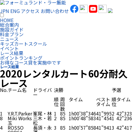
JPN
ENG
アクセス
お問い合わせ
HOME
総合案内
施設ガイド
料金プラン
ニュース
キッズカートスクール
イベント
レース結果
ポイントランキング
お得なコース貸を実施中です
レース結果
2020レンタルカート60分耐久
レース
No.
チーム名
ドライバ
決勝
予選
ー
順
周
タイム
ベスト
順
タイム
位
回
タイム
位
数
1
Y.R.T.Parker
峯尾・林
1
85
1h00'38"346
41"995
2
42"323
8
Miki Works
三木・若
2
85
1h00'48"583
41"454
1
42"236
玉
松
4
ROSSO
長須・永
3
85
1h00'57"858
41"941
3
42"417