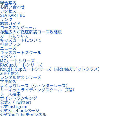
総合案内
お問い合わせ
アクセス
SEV KART BC
リンク
施設ガイド
コーススケジュール
塚越広大が徹底解説コース攻略法
カートについて
キッズカートについて
料金プラン
ニュース
キッズカートスクール
イベント
MZカートシリーズ
RA:Cupカートシリーズ
Koudai Cupカートシリーズ（Kids4&カデットクラス）
2時間耐久
レンタル耐久シリーズ
学生耐久
よくばりレース（ウィンターレース）
サーキットライディングスクール（2輪）
レース結果
ポイントランキング
公式X（Twitter）
公式Instagram
公式Facebookページ
公式YouTubeチャンネル