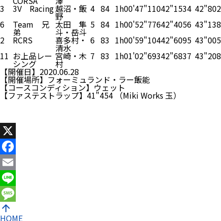
CORSA
澤
3
3V Racing
越沼・飯
4
84
1h00'47"110
42"153
4
42"802
野
6
Team 兄
太田 隼
5
84
1h00'52"776
42"405
6
43"138
弟
斗・岳斗
2
RCRS
喜多村・
6
83
1h00'59"104
42"609
5
43"005
清水
11
お上品レー
宮崎・木
7
83
1h01'02"693
42"683
7
43"208
シング
村
【開催日】2020.06.28
【開催場所】フォーミュランド・ラー飯能
【コースコンディション】ウェット
【ファステストラップ】41"454 （Miki Works 玉）
X
Facebook
Email
Line
arrow_upward
Message
HOME