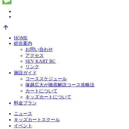
Message
arrow_upward
HOME
総合案内
お問い合わせ
アクセス
SEV KART BC
リンク
施設ガイド
コーススケジュール
塚越広大が徹底解説コース攻略法
カートについて
キッズカートについて
料金プラン
ニュース
キッズカートスクール
イベント