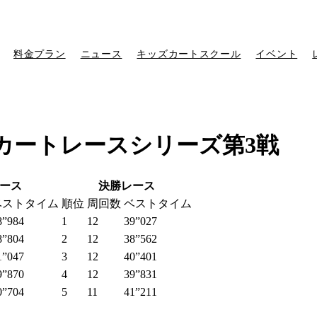
料金プラン
ニュース
キッズカートスクール
イベント
ズカートレースシリーズ第3戦
ース
決勝レース
ベストタイム
順位
周回数
ベストタイム
8”984
1
12
39”027
8”804
2
12
38”562
1”047
3
12
40”401
9”870
4
12
39”831
0”704
5
11
41”211