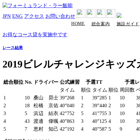
JPN
ENG
アクセス
お問い合わせ
HOME
総合案内
施設ガイド
お得なコース貸を実施中です
レース結果
2019ビレルチャレンジキッ
総合順位
No.
ドライバー
公式練習
予選TT
予選レ
タイム
順位
タイム
順位
周回数
1
10
桑山 昴士
39”268
1
39”285
1
10
3
2
18
松橋 京佑
40”040
2
39”440
2
10
3
3
5
浜辺 結衣
42”752
5
41”755
3
10
4
4
43
渡邊 偉颯
40”863
3
40”125
4
10
3
5
7
恵村 知己
42”192
4
40”587
5
9
4