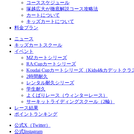
コーススケジュール
塚越広大が徹底解説コース攻略法
カートについて
キッズカートについて
料金プラン
ニュース
キッズカートスクール
イベント
MZカートシリーズ
RA:Cupカートシリーズ
Koudai Cupカートシリーズ（Kids4&カデットクラ
2時間耐久
レンタル耐久シリーズ
学生耐久
よくばりレース（ウィンターレース）
サーキットライディングスクール（2輪）
レース結果
ポイントランキング
公式X（Twitter）
公式Instagram