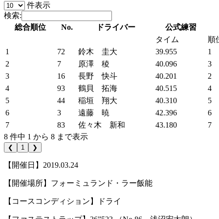
件表示
検索:
総合順位
No.
ドライバー
公式練習
タイム
順
1
72
鈴木 圭大
39.955
1
2
7
原澤 稜
40.096
3
3
16
長野 快斗
40.201
2
4
93
鶴貝 拓海
40.515
4
5
44
稲垣 翔大
40.310
5
6
3
遠藤 暁
42.396
6
7
83
佐々木 新和
43.180
7
8 件中 1 から 8 まで表示
❮
1
❯
【開催日】2019.03.24
【開催場所】フォーミュランド・ラー飯能
【コースコンディション】ドライ