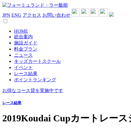
JPN
ENG
アクセス
お問い合わせ
HOME
総合案内
施設ガイド
料金プラン
ニュース
キッズカートスクール
イベント
レース結果
ポイントランキング
お得なコース貸を実施中です
レース結果
2019Koudai Cupカートレ