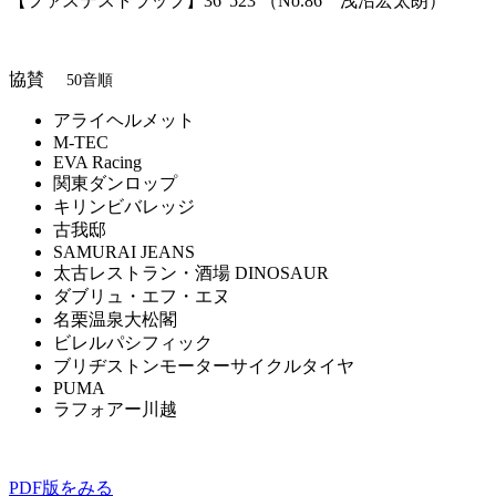
【ファステストラップ】36”523 （No.86 浅沼宏太朗）
協賛
50音順
アライヘルメット
M-TEC
EVA Racing
関東ダンロップ
キリンビバレッジ
古我邸
SAMURAI JEANS
太古レストラン・酒場 DINOSAUR
ダブリュ・エフ・エヌ
名栗温泉大松閣
ビレルパシフィック
ブリヂストンモーターサイクルタイヤ
PUMA
ラフォアー川越
PDF版をみる