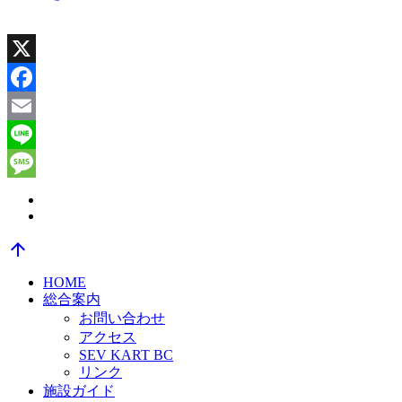
X
Facebook
Email
Line
Message
arrow_upward
HOME
総合案内
お問い合わせ
アクセス
SEV KART BC
リンク
施設ガイド