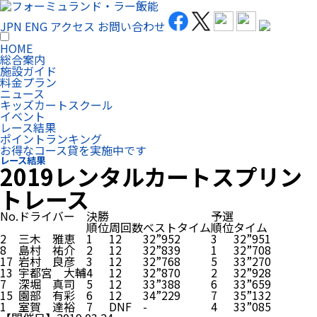
JPN
ENG
アクセス
お問い合わせ
HOME
総合案内
施設ガイド
料金プラン
ニュース
キッズカートスクール
イベント
レース結果
ポイントランキング
お得なコース貸を実施中です
レース結果
2019レンタルカートスプリン
トレース
No.
ドライバー
決勝
予選
順位
周回数
ベストタイム
順位
タイム
2
三木 雅恵
1
12
32”952
3
32”951
8
島村 祐介
2
12
32”839
1
32”708
17
岩村 良彦
3
12
32”768
5
33”270
13
宇都宮 大輔
4
12
32”870
2
32”928
7
深堀 真司
5
12
33”388
6
33”659
15
園部 有彩
6
12
34”229
7
35”132
1
室賀 達裕
7
DNF
-
4
33”085