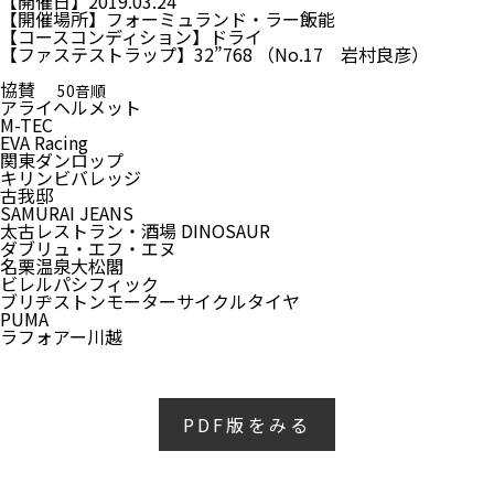
【開催日】2019.03.24
【開催場所】フォーミュランド・ラー飯能
【コースコンディション】ドライ
【ファステストラップ】32”768 （No.17 岩村良彦）
協賛
50音順
アライヘルメット
M-TEC
EVA Racing
関東ダンロップ
キリンビバレッジ
古我邸
SAMURAI JEANS
太古レストラン・酒場 DINOSAUR
ダブリュ・エフ・エヌ
名栗温泉大松閣
ビレルパシフィック
ブリヂストンモーターサイクルタイヤ
PUMA
ラフォアー川越
PDF版をみる