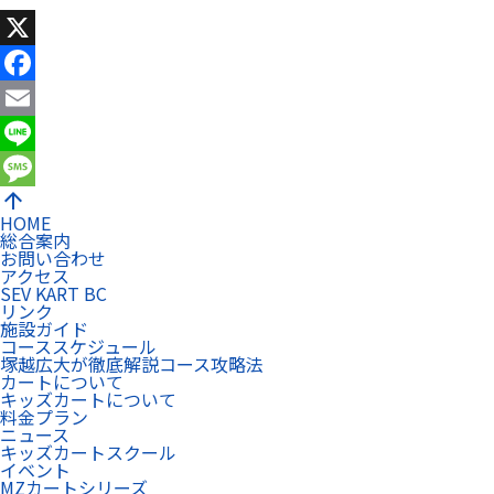
X
Facebook
Email
Line
arrow_upward
Message
HOME
総合案内
お問い合わせ
アクセス
SEV KART BC
リンク
施設ガイド
コーススケジュール
塚越広大が徹底解説コース攻略法
カートについて
キッズカートについて
料金プラン
ニュース
キッズカートスクール
イベント
MZカートシリーズ