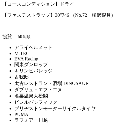
【コースコンディション】ドライ
【ファステストラップ】30”746 （No.72 柳沢響月）
協賛
50音順
アライヘルメット
M-TEC
EVA Racing
関東ダンロップ
キリンビバレッジ
古我邸
太古レストラン・酒場 DINOSAUR
ダブリュ・エフ・エヌ
名栗温泉大松閣
ビレルパシフィック
ブリヂストンモーターサイクルタイヤ
PUMA
ラフォアー川越