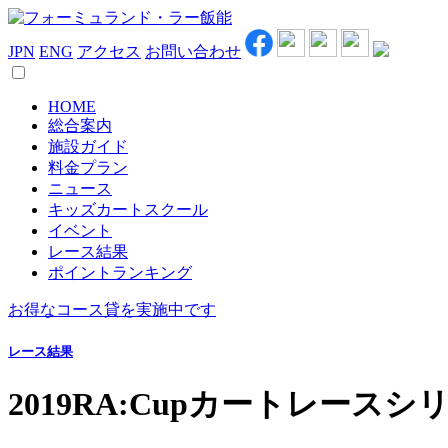
JPN
ENG
アクセス
お問い合わせ
HOME
総合案内
施設ガイド
料金プラン
ニュース
キッズカートスクール
イベント
レース結果
ポイントランキング
お得なコース貸を実施中です
レース結果
2019RA:Cupカートレース