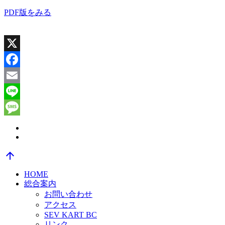
PDF版をみる
X
Facebook
Email
Line
Message
arrow_upward
HOME
総合案内
お問い合わせ
アクセス
SEV KART BC
リンク