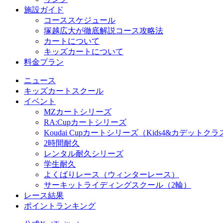
施設ガイド
コーススケジュール
塚越広大が徹底解説コース攻略法
カートについて
キッズカートについて
料金プラン
ニュース
キッズカートスクール
イベント
MZカートシリーズ
RA:Cupカートシリーズ
Koudai Cupカートシリーズ（Kids4&カデットクラ
2時間耐久
レンタル耐久シリーズ
学生耐久
よくばりレース（ウィンターレース）
サーキットライディングスクール（2輪）
レース結果
ポイントランキング