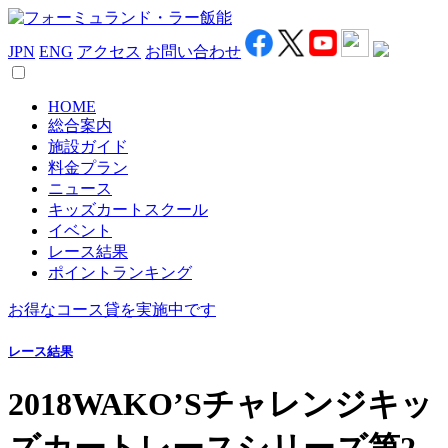
JPN
ENG
アクセス
お問い合わせ
HOME
総合案内
施設ガイド
料金プラン
ニュース
キッズカートスクール
イベント
レース結果
ポイントランキング
お得なコース貸を実施中です
レース結果
2018WAKO’Sチャレンジキッ