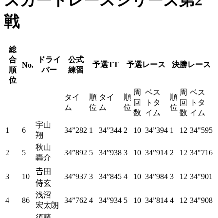
ズカートレースシリーズ第2
戦
総
合
ドライ
公式
予選TT
予選レース
決勝レース
No.
順
バー
練習
位
周
ベス
周
ベス
タイ
順
タイ
順
順
回
トタ
回
トタ
ム
位
ム
位
位
数
イム
数
イム
宇山
1
6
34”282
1
34”344
2
10
34”394
1
12
34"595
翔
秋山
2
5
34”892
5
34”938
3
10
34”914
2
12
34"716
轟介
𠮷田
3
10
34”937
3
34”845
4
10
34”984
3
12
34"901
侍玄
浅沼
4
86
34”762
4
34”934
5
10
34”814
4
12
34"908
宏太朗
須藤