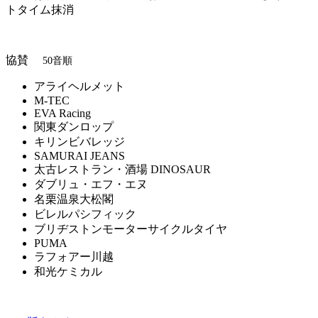
トタイム抹消
協賛
50音順
アライヘルメット
M-TEC
EVA Racing
関東ダンロップ
キリンビバレッジ
SAMURAI JEANS
太古レストラン・酒場 DINOSAUR
ダブリュ・エフ・エヌ
名栗温泉大松閣
ビレルパシフィック
ブリヂストンモーターサイクルタイヤ
PUMA
ラフォアー川越
和光ケミカル