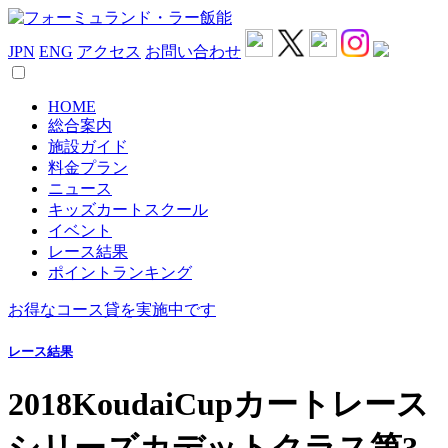
JPN
ENG
アクセス
お問い合わせ
HOME
総合案内
施設ガイド
料金プラン
ニュース
キッズカートスクール
イベント
レース結果
ポイントランキング
お得なコース貸を実施中です
レース結果
2018KoudaiCupカートレース