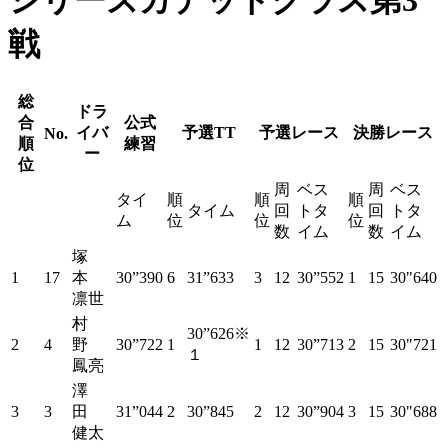
シリーズカデットクラス第3
戦
総
ドラ
合
公式
イバ
予選TT
予選レース
決勝レース
No.
順
練習
ー
位
周
ベス
周
ベス
タイ
順
順
順
タイム
回
トタ
回
トタ
ム
位
位
位
数
イム
数
イム
塚
1
17
本
30”390
6
31”633
3
12
30”552
1
15
30"640
凛世
村
30”626※
2
4
野
30”722
1
1
12
30”713
2
15
30"721
１
鳳亮
澤
3
3
田
31”044
2
30”845
2
12
30”904
3
15
30"688
健太