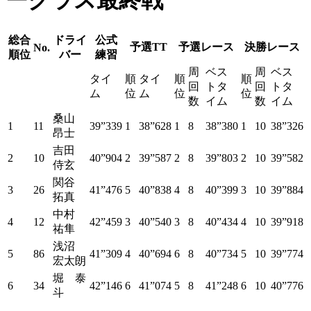
ークラス最終戦
総合
ドライ
公式
予選TT
予選レース
決勝レース
No.
順位
バー
練習
周
ベス
周
ベス
タイ
順
タイ
順
順
回
トタ
回
トタ
ム
位
ム
位
位
数
イム
数
イム
桑山
1
11
39”339
1
38”628
1
8
38”380
1
10
38”326
昂士
吉田
2
10
40”904
2
39”587
2
8
39”803
2
10
39”582
侍玄
関谷
3
26
41”476
5
40”838
4
8
40”399
3
10
39”884
拓真
中村
4
12
42”459
3
40”540
3
8
40”434
4
10
39”918
祐隼
浅沼
5
86
41”309
4
40”694
6
8
40”734
5
10
39”774
宏太朗
堀 泰
6
34
42”146
6
41”074
5
8
41”248
6
10
40”776
斗