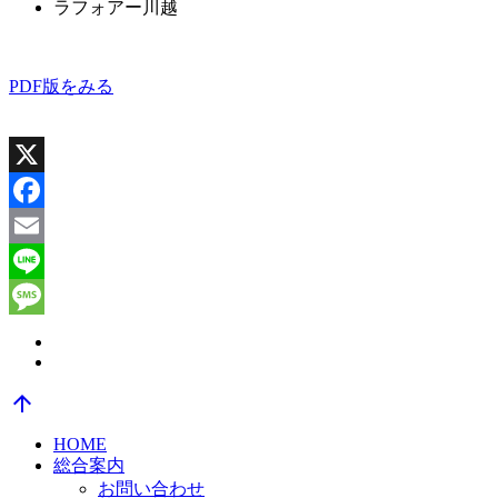
ラフォアー川越
PDF版をみる
X
Facebook
Email
Line
Message
arrow_upward
HOME
総合案内
お問い合わせ