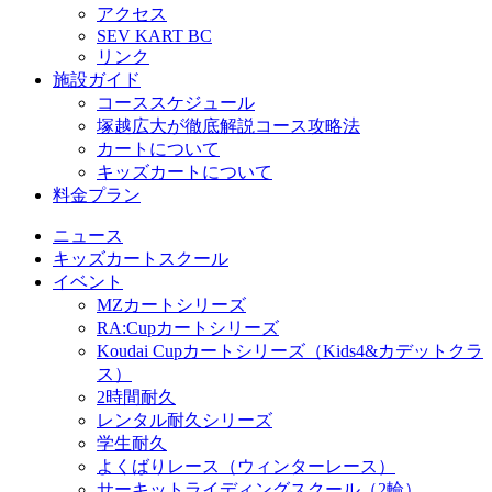
アクセス
SEV KART BC
リンク
施設ガイド
コーススケジュール
塚越広大が徹底解説コース攻略法
カートについて
キッズカートについて
料金プラン
ニュース
キッズカートスクール
イベント
MZカートシリーズ
RA:Cupカートシリーズ
Koudai Cupカートシリーズ（Kids4&カデットクラ
ス）
2時間耐久
レンタル耐久シリーズ
学生耐久
よくばりレース（ウィンターレース）
サーキットライディングスクール（2輪）