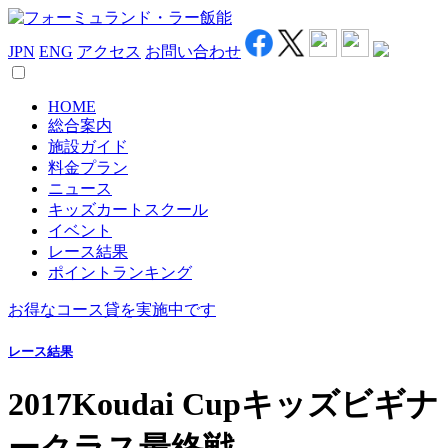
JPN
ENG
アクセス
お問い合わせ
HOME
総合案内
施設ガイド
料金プラン
ニュース
キッズカートスクール
イベント
レース結果
ポイントランキング
お得なコース貸を実施中です
レース結果
2017Koudai Cupキッズビギナ