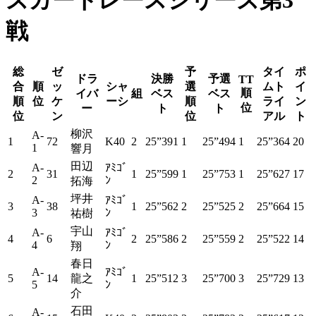
ズカートレースシリーズ第3
戦
総
ゼ
予
タイ
ポ
ドラ
決勝
予選
TT
合
順
ッ
シャ
選
ムト
イ
順
イバ
組
ベス
ベス
順
位
ケ
ーシ
順
ライ
ン
位
ー
ト
ト
位
ン
位
アル
ト
柳沢
A-
1
72
K40
2
25”391
1
25”494
1
25”364
20
1
響月
田辺
A-
ｱﾐｺﾞ
2
31
1
25”599
1
25”753
1
25”627
17
2
ﾝ
拓海
坪井
A-
ｱﾐｺﾞ
3
38
1
25”562
2
25”525
2
25”664
15
3
ﾝ
祐樹
宇山
A-
ｱﾐｺﾞ
4
6
2
25”586
2
25”559
2
25”522
14
4
ﾝ
翔
春日
A-
ｱﾐｺﾞ
5
14
龍之
1
25”512
3
25”700
3
25”729
13
5
ﾝ
介
石田
A-