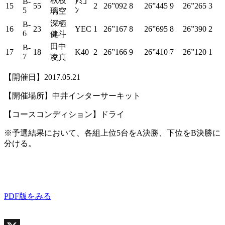
秋枝
B-
ｱﾐｺﾞ
15
55
2
26”092
8
26”445
9
26”265
3
5
ﾝ
璃空
深栖
B-
16
23
YEC
1
26”167
8
26”695
8
26”390
2
6
健斗
田中
B-
17
18
K40
2
26”166
9
26”410
7
26”120
1
7
凌真
【開催日】2017.05.21
【開催場所】中井インターサーキット
【コースコンディション】ドライ
※予選結果において、各組上位5台をA決勝、下位をB決勝に
分ける。
PDF版をみる