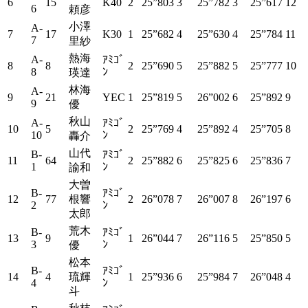
6
15
K40
2
25”803
3
25”782
3
25”617
12
6
頼彦
小澤
A-
7
17
K30
1
25”682
4
25”630
4
25”784
11
7
里紗
熱海
A-
ｱﾐｺﾞ
8
8
2
25”690
5
25”882
5
25”777
10
8
ﾝ
瑛達
林海
A-
9
21
YEC
1
25”819
5
26”002
6
25”892
9
9
優
秋山
A-
ｱﾐｺﾞ
10
5
2
25”769
4
25”892
4
25”705
8
10
ﾝ
轟介
山代
B-
ｱﾐｺﾞ
11
64
2
25”882
6
25”825
6
25”836
7
1
ﾝ
諭和
大曽
B-
ｱﾐｺﾞ
12
77
根響
2
26”078
7
26”007
8
26”197
6
2
ﾝ
太郎
荒木
B-
ｱﾐｺﾞ
13
9
1
26”044
7
26”116
5
25”850
5
3
ﾝ
優
松本
B-
ｱﾐｺﾞ
14
4
琉輝
1
25”936
6
25”984
7
26”048
4
4
ﾝ
斗