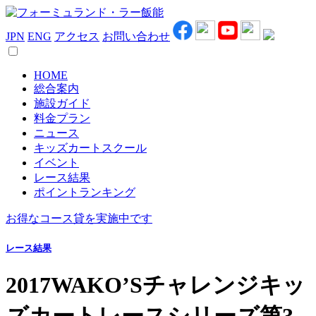
JPN
ENG
アクセス
お問い合わせ
HOME
総合案内
施設ガイド
料金プラン
ニュース
キッズカートスクール
イベント
レース結果
ポイントランキング
お得なコース貸を実施中です
レース結果
2017WAKO’Sチャレンジキッ