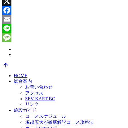
X
Facebook
Email
Line
Message
arrow_upward
HOME
総合案内
お問い合わせ
アクセス
SEV KART BC
リンク
施設ガイド
コーススケジュール
塚越広大が徹底解説コース攻略法