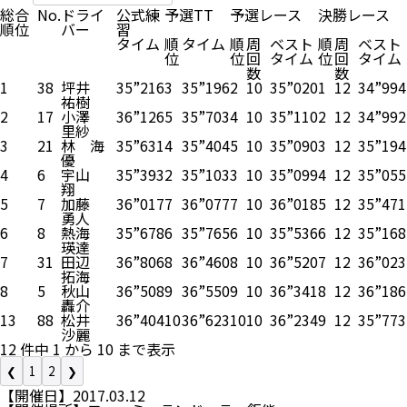
総合
No.
ドライ
公式練
予選TT
予選レース
決勝レース
順位
バー
習
タイム
順
タイム
順
周
ベスト
順
周
ベスト
位
位
回
タイム
位
回
タイム
数
数
1
38
坪井
35”216
3
35”196
2
10
35”020
1
12
34”994
祐樹
2
17
小澤
36”126
5
35”703
4
10
35”110
2
12
34”992
里紗
3
21
林 海
35”631
4
35”404
5
10
35”090
3
12
35”194
優
4
6
宇山
35”393
2
35”103
3
10
35”099
4
12
35”055
翔
5
7
加藤
36”017
7
36”077
7
10
36”018
5
12
35”471
勇人
6
8
熱海
35”678
6
35”765
6
10
35”536
6
12
35”168
瑛達
7
31
田辺
36”806
8
36”460
8
10
36”520
7
12
36”023
拓海
8
5
秋山
36”508
9
36”550
9
10
36”341
8
12
36”186
轟介
13
88
松井
36”404
10
36”623
10
10
36”234
9
12
35”773
沙麗
12 件中 1 から 10 まで表示
❮
1
2
❯
【開催日】2017.03.12