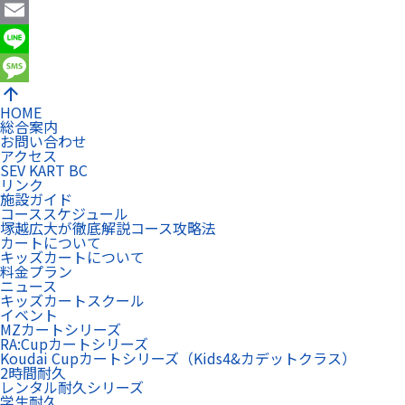
Facebook
Email
Line
arrow_upward
Message
HOME
総合案内
お問い合わせ
アクセス
SEV KART BC
リンク
施設ガイド
コーススケジュール
塚越広大が徹底解説コース攻略法
カートについて
キッズカートについて
料金プラン
ニュース
キッズカートスクール
イベント
MZカートシリーズ
RA:Cupカートシリーズ
Koudai Cupカートシリーズ（Kids4&カデットクラス）
2時間耐久
レンタル耐久シリーズ
学生耐久