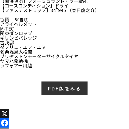
【開催場所】フォーミュランド・ラー飯能
【コースコンディション】ドライ
【ファステストラップ】34”945 （春日龍之介）
協賛
50音順
アライヘルメット
M-TEC
関東ダンロップ
キリンビバレッジ
古我邸
ダブリュ・エフ・エヌ
名栗温泉大松閣
ブリヂストンモーターサイクルタイヤ
ヤマハ発動機
ラフォアー川越
PDF版をみる
X