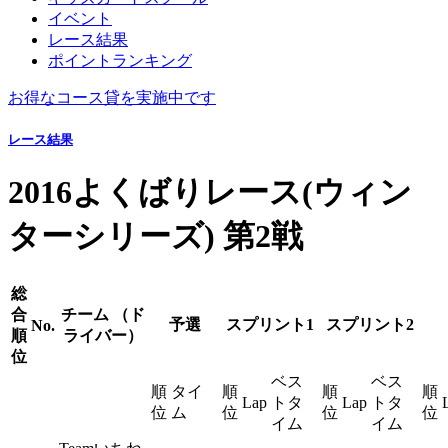
イベント
レース結果
ポイントランキング
お得なコース貸を実施中です
レース結果
2016よくばりレース(ウィン
ターシリーズ) 第2戦
総
合
チーム （ド
予選
スプリント1
スプリント2
No.
順
ライバー）
位
ベス
ベス
順
タイ
順
順
順
Lap
トタ
Lap
トタ
位
ム
位
位
位
イム
イム