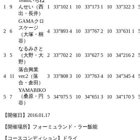
Teamいちね
1
9
んせい（西
1
33”102
1
10
33”173
1
10
33”322
3
出・長井）
GAMAクロ
スケージ
2
6
4
33”893
4
10
33”767
2
10
33”631
1
（大塚・桐
谷）
なるみさと
3
5
（大野・大
2
33”702
2
10
33”627
5
10
34”216
2
野）
落合興業
4
11
ver.2（落
3
33”808
3
10
33”763
4
10
34”345
4
合・倉田）
YAMABIKO
（桑原・円
5
7
5
34”075
5
10
34”651
3
10
34”170
5
谷）
【開催日】2016.01.17
【開催場所】フォーミュランド・ラー飯能
【コースコンディション】ドライ