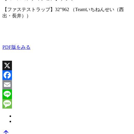
【ファステストラップ】32"962 （Teamいちねんせい（西
出・長井））
PDF版をみる
X
Facebook
Email
Line
Message
arrow_upward