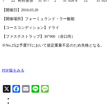
7
22
村野友弥
31”977
2
31”026
4
12
31”02
【開催日】2016.03.20
【開催場所】フォーミュランド・ラー飯能
【コースコンディション】ドライ
【ファステストラップ】30”900 （谷口尚）
※No.25は予選TTにおいて規定重量不足のため失格となる。
PDF版をみる
X
Facebook
Email
Line
Message