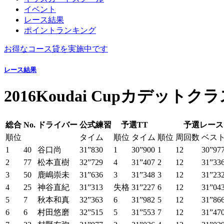
イベント
レース結果
ポイントランキング
お得なコース貸を実施中です
レース結果
2016Koudai Cupカデットク
総合
No.
ドライバー
公式練習
予選TT
予選レース
順位
タイム
順位
タイム
順位
周回数
ベス
1
40
谷口尚
31”830
1
30”900
1
12
30”97
2
77
松本直樹
32”729
4
31”407
2
12
31”33
3
50
鹿嶋崇未
31”636
3
31”348
3
12
31”23
4
25
神谷直紀
31”313
失格
31”227
6
12
31”04
5
7
秋本和真
32”363
6
31”982
5
12
31”86
6
6
村田悠磨
32”515
5
31”553
7
12
31”47