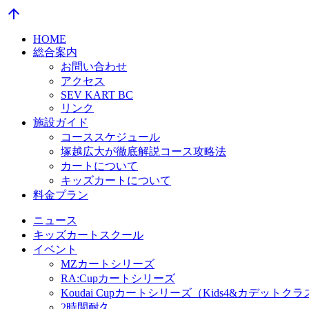
arrow_upward
HOME
総合案内
お問い合わせ
アクセス
SEV KART BC
リンク
施設ガイド
コーススケジュール
塚越広大が徹底解説コース攻略法
カートについて
キッズカートについて
料金プラン
ニュース
キッズカートスクール
イベント
MZカートシリーズ
RA:Cupカートシリーズ
Koudai Cupカートシリーズ（Kids4&カデットクラ
2時間耐久