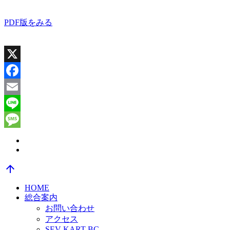
PDF版をみる
X
Facebook
Email
Line
Message
arrow_upward
HOME
総合案内
お問い合わせ
アクセス
SEV KART BC