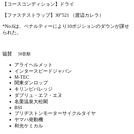
【コースコンディション】ドライ
【ファステストラップ】30”521 （渡辺カレラ）
*No.6は、ペナルティーにより10ポジションのダウンが課せ
られた。
協賛
50音順
アライヘルメット
インタースピードジャパン
M-TEC
関東ダンロップ
キリンビバレッジ
ダブリュ・エフ・エヌ
名栗温泉大松閣
BSI
ブリヂストンモーターサイクルタイヤ
ヤマハ発動機
和光ケミカル