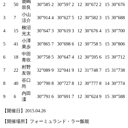
鹿嶋
2
50
30”585
2
30”597
2
12
30”672
2
15
30”676
崇良
小山
3
7
30”914
4
30”627
5
12
30”582
3
15
30”688
涼介
柳沼
4
15
30”647
3
30”619
3
12
30”676
4
15
30”700
光太
小澤
5
41
30”865
7
30”698
6
12
30”758
5
15
30”806
果歩
中田
6
18
30”758
5
30”647
4
12
30”595
6
15
30”712
青吹
村野
7
22
32”089
9
32”041
9
12
31”748
7
15
31”738
友弥
谷口
8
40
30”790
8
30”727
8
12
30”777
8
14
30”774
尚
内田
9
6
30”791
6
30”691
7
12
30”624
9
15
30”588
凜
【開催日】2015.04.26
【開催場所】フォーミュランド・ラー飯能