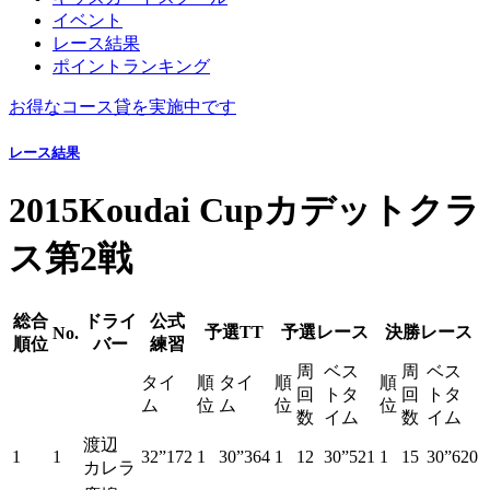
イベント
レース結果
ポイントランキング
お得なコース貸を実施中です
レース結果
2015Koudai Cupカデットクラ
ス第2戦
総合
ドライ
公式
予選TT
予選レース
決勝レース
No.
順位
バー
練習
周
ベス
周
ベス
タイ
順
タイ
順
順
回
トタ
回
トタ
ム
位
ム
位
位
数
イム
数
イム
渡辺
1
1
32”172
1
30”364
1
12
30”521
1
15
30”620
カレラ