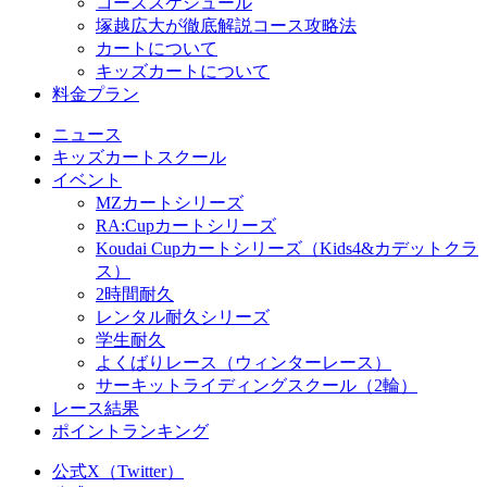
コーススケジュール
塚越広大が徹底解説コース攻略法
カートについて
キッズカートについて
料金プラン
ニュース
キッズカートスクール
イベント
MZカートシリーズ
RA:Cupカートシリーズ
Koudai Cupカートシリーズ（Kids4&カデットクラ
ス）
2時間耐久
レンタル耐久シリーズ
学生耐久
よくばりレース（ウィンターレース）
サーキットライディングスクール（2輪）
レース結果
ポイントランキング
公式X（Twitter）