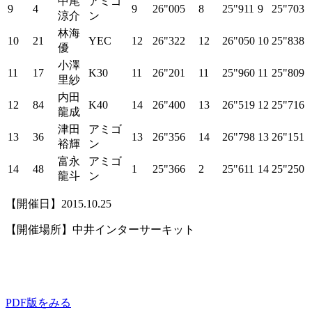
中尾
アミゴ
9
4
9
26"005
8
25"911
9
25"703
涼介
ン
林海
10
21
YEC
12
26"322
12
26"050
10
25"838
優
小澤
11
17
K30
11
26"201
11
25"960
11
25"809
里紗
内田
12
84
K40
14
26"400
13
26"519
12
25"716
龍成
津田
アミゴ
13
36
13
26"356
14
26"798
13
26"151
裕輝
ン
富永
アミゴ
14
48
1
25"366
2
25"611
14
25"250
龍斗
ン
【開催日】2015.10.25
【開催場所】中井インターサーキット
PDF版をみる