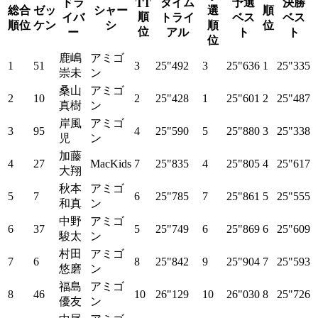
ドラ
タイム
予選
決勝
TT
総合
ゼッ
シャー
選
順
順
イバ
トライ
ベス
ベス
順位
ケン
シ
順
位
位
ー
アル
ト
ト
位
鹿嶋
アミゴ
1
51
3
25"492
3
25"636
1
25"335
崇未
ン
桑山
アミゴ
2
10
2
25"428
1
25"601
2
25"487
真樹
ン
岸風
アミゴ
3
95
4
25"590
5
25"880
3
25"338
児
ン
加藤
4
27
MacKids
7
25"835
4
25"805
4
25"617
大翔
秋本
アミゴ
5
7
6
25"785
7
25"861
5
25"555
和真
ン
中野
アミゴ
6
37
5
25"749
6
25"869
6
25"609
駿太
ン
村田
アミゴ
7
6
8
25"842
9
25"904
7
25"593
悠磨
ン
福島
アミゴ
8
46
10
26"129
10
26"030
8
25"726
優友
ン