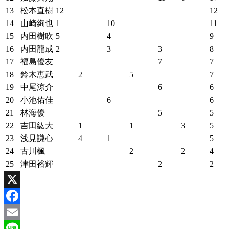
13
松本直樹
12
12
14
山崎絢也
1
10
11
15
内田樹吹
5
4
9
16
内田龍成
2
3
3
8
17
福島優友
7
7
18
鈴木恵武
2
5
7
19
中尾涼介
6
6
20
小池佑佳
6
6
21
林海優
5
5
22
吉田紘大
1
1
3
5
23
浅見謙心
4
1
5
24
古川楓
2
2
4
25
津田裕輝
2
2
X
Facebook
Email