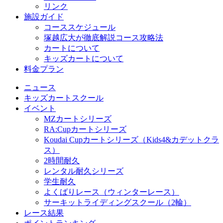
リンク
施設ガイド
コーススケジュール
塚越広大が徹底解説コース攻略法
カートについて
キッズカートについて
料金プラン
ニュース
キッズカートスクール
イベント
MZカートシリーズ
RA:Cupカートシリーズ
Koudai Cupカートシリーズ（Kids4&カデットクラ
ス）
2時間耐久
レンタル耐久シリーズ
学生耐久
よくばりレース（ウィンターレース）
サーキットライディングスクール（2輪）
レース結果