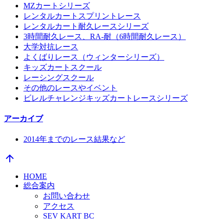
MZカートシリーズ
レンタルカートスプリントレース
レンタルカート耐久レースシリーズ
3時間耐久レース、RA-耐（6時間耐久レース）
大学対抗レース
よくばりレース（ウィンターシリーズ）
キッズカートスクール
レーシングスクール
その他のレースやイベント
ビレルチャレンジキッズカートレースシリーズ
アーカイブ
2014年までのレース結果など
arrow_upward
HOME
総合案内
お問い合わせ
アクセス
SEV KART BC