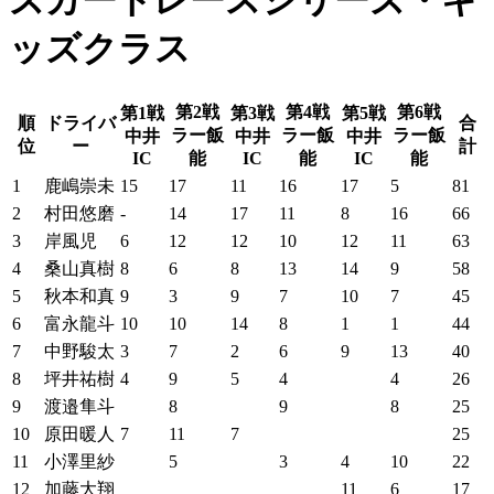
ズカートレースシリーズ・キ
ッズクラス
第2戦
第4戦
第6戦
第1戦
第3戦
第5戦
順
ドライバ
合
ラー飯
ラー飯
ラー飯
中井
中井
中井
位
ー
計
IC
能
IC
能
IC
能
1
鹿嶋崇未
15
17
11
16
17
5
81
2
村田悠磨
-
14
17
11
8
16
66
3
岸風児
6
12
12
10
12
11
63
4
桑山真樹
8
6
8
13
14
9
58
5
秋本和真
9
3
9
7
10
7
45
6
富永龍斗
10
10
14
8
1
1
44
7
中野駿太
3
7
2
6
9
13
40
8
坪井祐樹
4
9
5
4
4
26
9
渡邉隼斗
8
9
8
25
10
原田暖人
7
11
7
25
11
小澤里紗
5
3
4
10
22
12
加藤大翔
11
6
17