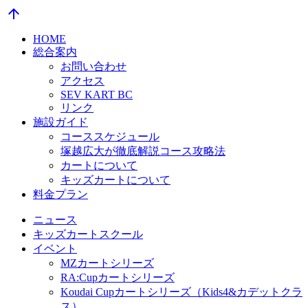
arrow_upward
HOME
総合案内
お問い合わせ
アクセス
SEV KART BC
リンク
施設ガイド
コーススケジュール
塚越広大が徹底解説コース攻略法
カートについて
キッズカートについて
料金プラン
ニュース
キッズカートスクール
イベント
MZカートシリーズ
RA:Cupカートシリーズ
Koudai Cupカートシリーズ（Kids4&カデットクラ
ス）