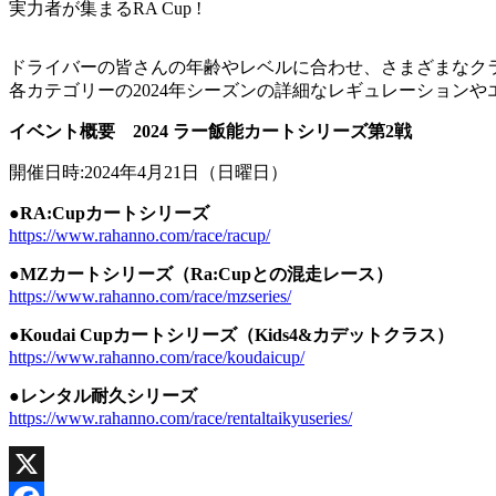
実力者が集まるRA Cup !
ドライバーの皆さんの年齢やレベルに合わせ、さまざまなク
各カテゴリーの2024年シーズンの詳細なレギュレーション
イベント概要 2024 ラー飯能カートシリーズ第2戦
開催日時:2024年4月21日（日曜日）
●RA:Cupカートシリーズ
https://www.rahanno.com/race/racup/
●MZカートシリーズ（Ra:Cupとの混走レース）
https://www.rahanno.com/race/mzseries/
●Koudai Cupカートシリーズ（Kids4&カデットクラス）
https://www.rahanno.com/race/koudaicup/
●レンタル耐久シリーズ
https://www.rahanno.com/race/rentaltaikyuseries/