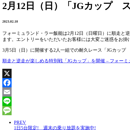
2月12日（日）「JGカップ
2023.02.10
フォーミュランド・ラー飯能は2月12日（日曜日）に順走と
ます。エントリーをいただいたお客様には大変ご迷惑をお掛
3月5日（日）に開催する2人一組での耐久レース「JGカッ
順走と逆走が楽しめる特別戦「JGカップ」を開催 – フォーミュラン
X
Facebook
Email
Line
Message
PREV
1日5台限定! 週末の乗り放題を実施中!