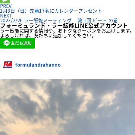
PREV
Message
1月3日（日）先着17名にカレンダープレゼント
NEXT
2023/2/26 ラー飯能ミーティング 第 1回 ビート の巻
フォーミュランド・ラー飯能LINE公式アカウント
ラー飯能に関する情報や、おトクなクーポンをお届けします。
よろしければ、友だちに追加してください。
formulandrahanno