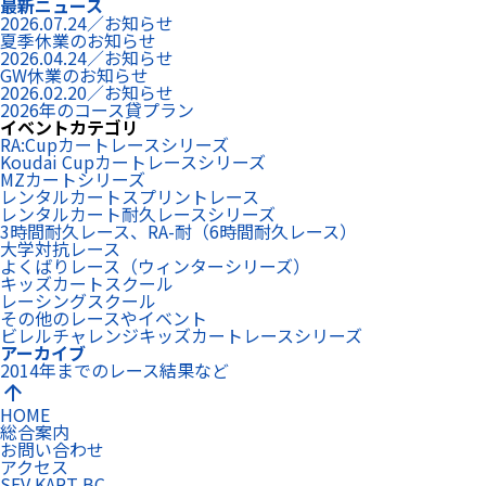
最新ニュース
2026.07.24／お知らせ
夏季休業のお知らせ
2026.04.24／お知らせ
GW休業のお知らせ
2026.02.20／お知らせ
2026年のコース貸プラン
イベントカテゴリ
RA:Cupカートレースシリーズ
Koudai Cupカートレースシリーズ
MZカートシリーズ
レンタルカートスプリントレース
レンタルカート耐久レースシリーズ
3時間耐久レース、RA-耐（6時間耐久レース）
大学対抗レース
よくばりレース（ウィンターシリーズ）
キッズカートスクール
レーシングスクール
その他のレースやイベント
ビレルチャレンジキッズカートレースシリーズ
アーカイブ
2014年までのレース結果など
arrow_upward
HOME
総合案内
お問い合わせ
アクセス
SEV KART BC