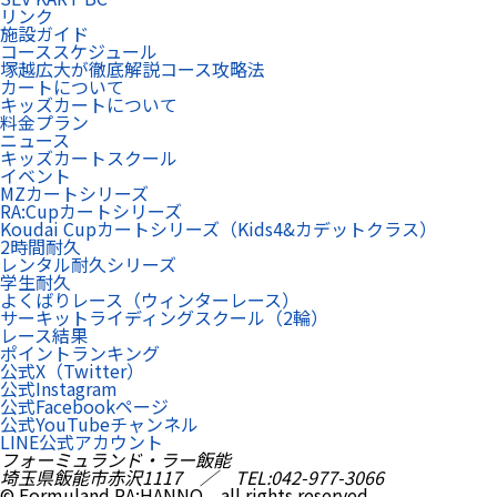
リンク
施設ガイド
コーススケジュール
塚越広大が徹底解説コース攻略法
カートについて
キッズカートについて
料金プラン
ニュース
キッズカートスクール
イベント
MZカートシリーズ
RA:Cupカートシリーズ
Koudai Cupカートシリーズ（Kids4&カデットクラス）
2時間耐久
レンタル耐久シリーズ
学生耐久
よくばりレース（ウィンターレース）
サーキットライディングスクール（2輪）
レース結果
ポイントランキング
公式X（Twitter）
公式Instagram
公式Facebookページ
公式YouTubeチャンネル
LINE公式アカウント
フォーミュランド・ラー飯能
埼玉県飯能市赤沢1117 ／ TEL:042-977-3066
© Formuland RA:HANNO all rights reserved.