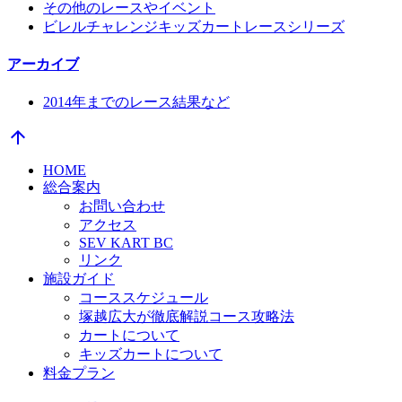
その他のレースやイベント
ビレルチャレンジキッズカートレースシリーズ
アーカイブ
2014年までのレース結果など
arrow_upward
HOME
総合案内
お問い合わせ
アクセス
SEV KART BC
リンク
施設ガイド
コーススケジュール
塚越広大が徹底解説コース攻略法
カートについて
キッズカートについて
料金プラン