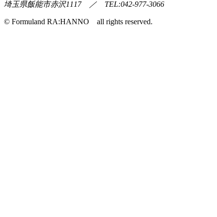
埼玉県飯能市赤沢1117 ／ TEL:042-977-3066
© Formuland RA:HANNO all rights reserved.