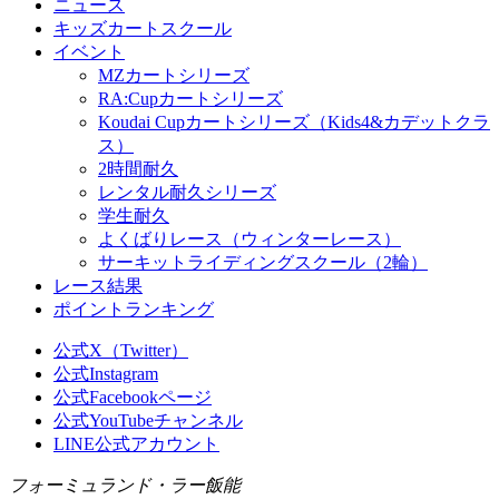
ニュース
キッズカートスクール
イベント
MZカートシリーズ
RA:Cupカートシリーズ
Koudai Cupカートシリーズ（Kids4&カデットクラ
ス）
2時間耐久
レンタル耐久シリーズ
学生耐久
よくばりレース（ウィンターレース）
サーキットライディングスクール（2輪）
レース結果
ポイントランキング
公式X（Twitter）
公式Instagram
公式Facebookページ
公式YouTubeチャンネル
LINE公式アカウント
フォーミュランド・ラー飯能