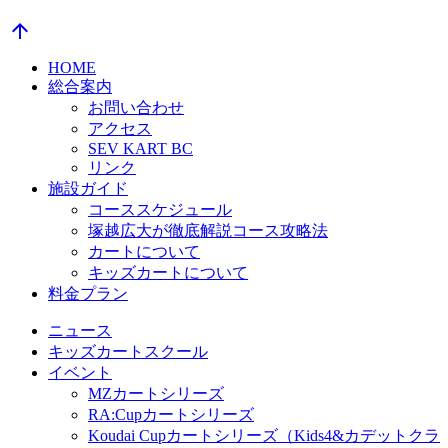
arrow_upward
HOME
総合案内
お問い合わせ
アクセス
SEV KART BC
リンク
施設ガイド
コーススケジュール
塚越広大が徹底解説コース攻略法
カートについて
キッズカートについて
料金プラン
ニュース
キッズカートスクール
イベント
MZカートシリーズ
RA:Cupカートシリーズ
Koudai Cupカートシリーズ（Kids4&カデットクラ