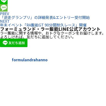
Email
Line
PREV
Message
「逆走グランプリ」の詳細発表&エントリー受付開始
NEXT
年末イベント「RA飯能GT 90分間耐久レース」開催
フォーミュランド・ラー飯能LINE公式アカウント
ラー飯能に関する情報や、おトクなクーポンをお届けします。
よろしければ、友だちに追加してください。
formulandrahanno