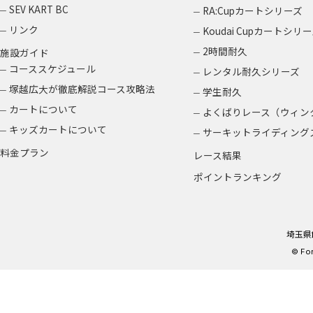
SEV KART BC
RA:Cupカートシリーズ
リンク
Koudai Cupカートシ
2時間耐久
施設ガイド
コーススケジュール
レンタル耐久シリーズ
塚越広大が徹底解説コース攻略法
学生耐久
カートについて
よくばりレース（ウィン
キッズカートについて
サーキットライディング
料金プラン
レース結果
ポイントランキング
埼玉県飯
© For