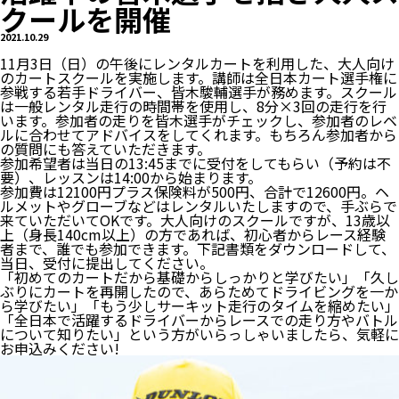
クールを開催
2021.10.29
11月3日（日）の午後にレンタルカートを利用した、大人向け
のカートスクールを実施します。講師は全日本カート選手権に
参戦する若手ドライバー、皆木駿輔選手が務めます。スクール
は一般レンタル走行の時間帯を使用し、8分×3回の走行を行
います。参加者の走りを皆木選手がチェックし、参加者のレベ
ルに合わせてアドバイスをしてくれます。もちろん参加者から
の質問にも答えていただきます。
参加希望者は当日の13:45までに受付をしてもらい（予約は不
要）、レッスンは14:00から始まります。
参加費は12100円プラス保険料が500円、合計で12600円。ヘ
ルメットやグローブなどはレンタルいたしますので、手ぶらで
来ていただいてOKです。大人向けのスクールですが、13歳以
上（身長140cm以上）の方であれば、初心者からレース経験
者まで、誰でも参加できます。下記書類をダウンロードして、
当日、受付に提出してください。
「初めてのカートだから基礎からしっかりと学びたい」「久し
ぶりにカートを再開したので、あらためてドライビングを一か
ら学びたい」「もう少しサーキット走行のタイムを縮めたい」
「全日本で活躍するドライバーからレースでの走り方やバトル
について知りたい」という方がいらっしゃいましたら、気軽に
お申込みください!