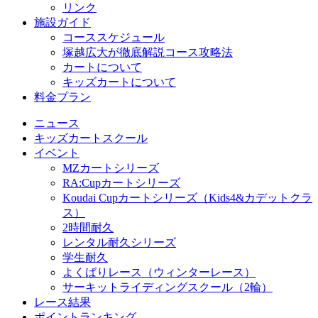
リンク
施設ガイド
コーススケジュール
塚越広大が徹底解説コース攻略法
カートについて
キッズカートについて
料金プラン
ニュース
キッズカートスクール
イベント
MZカートシリーズ
RA:Cupカートシリーズ
Koudai Cupカートシリーズ（Kids4&カデットクラ
ス）
2時間耐久
レンタル耐久シリーズ
学生耐久
よくばりレース（ウィンターレース）
サーキットライディングスクール（2輪）
レース結果
ポイントランキング