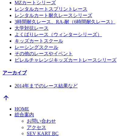
MZカートシリーズ
レンタルカートスプリントレース
レンタルカート耐久レースシリーズ
3時間耐久レース、RA-耐（6時間耐久レース）
大学対抗レース
よくばりレース（ウィンターシリーズ）
キッズカートスクール
レーシングスクール
その他のレースやイベント
ビレルチャレンジキッズカートレースシリーズ
アーカイブ
2014年までのレース結果など
arrow_upward
HOME
総合案内
お問い合わせ
アクセス
SEV KART BC