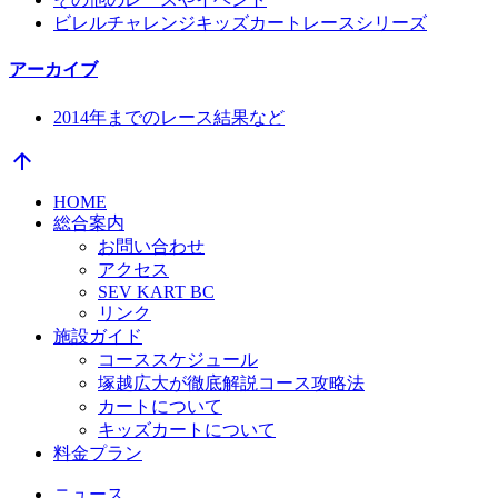
ビレルチャレンジキッズカートレースシリーズ
アーカイブ
2014年までのレース結果など
arrow_upward
HOME
総合案内
お問い合わせ
アクセス
SEV KART BC
リンク
施設ガイド
コーススケジュール
塚越広大が徹底解説コース攻略法
カートについて
キッズカートについて
料金プラン
ニュース