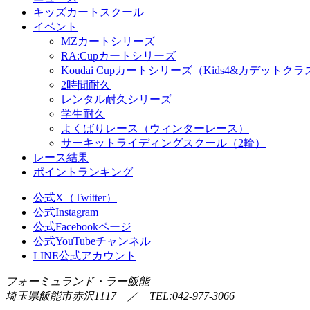
キッズカートスクール
イベント
MZカートシリーズ
RA:Cupカートシリーズ
Koudai Cupカートシリーズ（Kids4&カデットクラ
2時間耐久
レンタル耐久シリーズ
学生耐久
よくばりレース（ウィンターレース）
サーキットライディングスクール（2輪）
レース結果
ポイントランキング
公式X（Twitter）
公式Instagram
公式Facebookページ
公式YouTubeチャンネル
LINE公式アカウント
フォーミュランド・ラー飯能
埼玉県飯能市赤沢1117 ／ TEL:042-977-3066