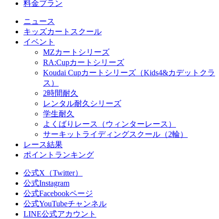
料金プラン
ニュース
キッズカートスクール
イベント
MZカートシリーズ
RA:Cupカートシリーズ
Koudai Cupカートシリーズ（Kids4&カデットクラ
ス）
2時間耐久
レンタル耐久シリーズ
学生耐久
よくばりレース（ウィンターレース）
サーキットライディングスクール（2輪）
レース結果
ポイントランキング
公式X（Twitter）
公式Instagram
公式Facebookページ
公式YouTubeチャンネル
LINE公式アカウント