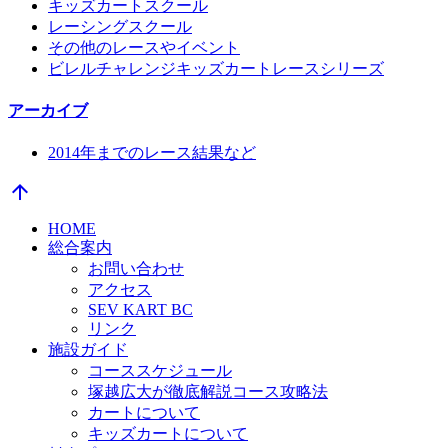
キッズカートスクール
レーシングスクール
その他のレースやイベント
ビレルチャレンジキッズカートレースシリーズ
アーカイブ
2014年までのレース結果など
arrow_upward
HOME
総合案内
お問い合わせ
アクセス
SEV KART BC
リンク
施設ガイド
コーススケジュール
塚越広大が徹底解説コース攻略法
カートについて
キッズカートについて