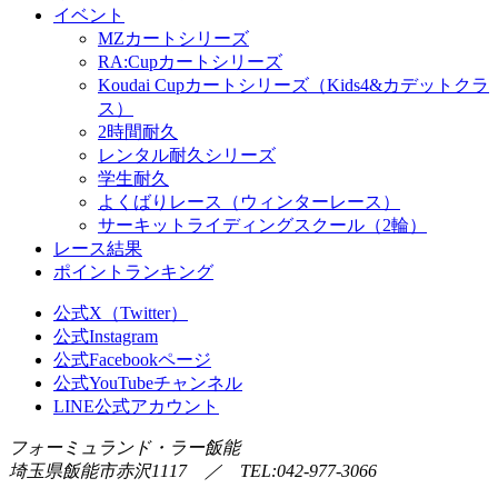
イベント
MZカートシリーズ
RA:Cupカートシリーズ
Koudai Cupカートシリーズ（Kids4&カデットクラ
ス）
2時間耐久
レンタル耐久シリーズ
学生耐久
よくばりレース（ウィンターレース）
サーキットライディングスクール（2輪）
レース結果
ポイントランキング
公式X（Twitter）
公式Instagram
公式Facebookページ
公式YouTubeチャンネル
LINE公式アカウント
フォーミュランド・ラー飯能
埼玉県飯能市赤沢1117 ／ TEL:042-977-3066