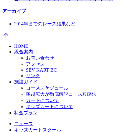
アーカイブ
2014年までのレース結果など
arrow_upward
HOME
総合案内
お問い合わせ
アクセス
SEV KART BC
リンク
施設ガイド
コーススケジュール
塚越広大が徹底解説コース攻略法
カートについて
キッズカートについて
料金プラン
ニュース
キッズカートスクール