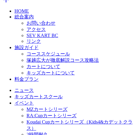
arrow_upward
HOME
総合案内
お問い合わせ
アクセス
SEV KART BC
リンク
施設ガイド
コーススケジュール
塚越広大が徹底解説コース攻略法
カートについて
キッズカートについて
料金プラン
ニュース
キッズカートスクール
イベント
MZカートシリーズ
RA:Cupカートシリーズ
Koudai Cupカートシリーズ（Kids4&カデットクラ
ス）
2時間耐久