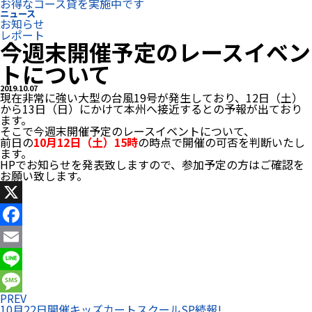
お得なコース貸を実施中です
ニュース
お知らせ
レポート
今週末開催予定のレースイベン
トについて
2019.10.07
現在非常に強い大型の台風19号が発生しており、12日（土）
から13日（日）にかけて本州へ接近するとの予報が出ており
ます。
そこで今週末開催予定のレースイベントについて、
前日の
10月12日（土）15時
の時点で開催の可否を判断いたし
ます。
HPでお知らせを発表致しますので、参加予定の方はご確認を
お願い致します。
X
Facebook
Email
Line
PREV
Message
10月22日開催キッズカートスクールSP続報!