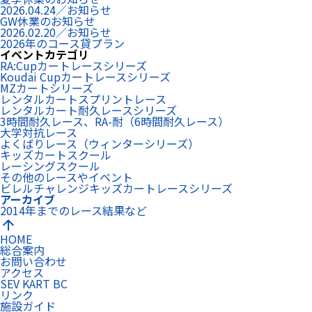
2026.04.24／お知らせ
GW休業のお知らせ
2026.02.20／お知らせ
2026年のコース貸プラン
イベントカテゴリ
RA:Cupカートレースシリーズ
Koudai Cupカートレースシリーズ
MZカートシリーズ
レンタルカートスプリントレース
レンタルカート耐久レースシリーズ
3時間耐久レース、RA-耐（6時間耐久レース）
大学対抗レース
よくばりレース（ウィンターシリーズ）
キッズカートスクール
レーシングスクール
その他のレースやイベント
ビレルチャレンジキッズカートレースシリーズ
アーカイブ
2014年までのレース結果など
arrow_upward
HOME
総合案内
お問い合わせ
アクセス
SEV KART BC
リンク
施設ガイド