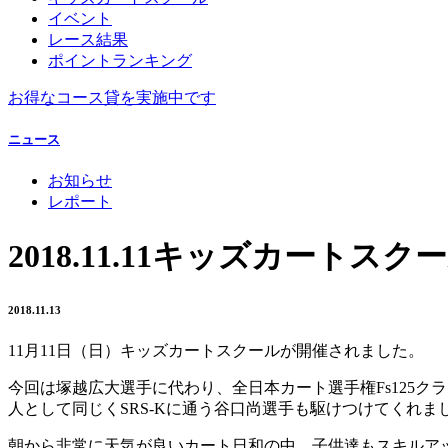
イベント
レース結果
ポイントランキング
お得なコース貸を実施中です
ニュース
お知らせ
レポート
2018.11.11キッズカートスク
2018.11.13
11月11日（日）キッズカートスクールが開催されました。
今回は塚越広大選手に代わり、全日本カート選手権Fs125ク
人として同じくSRS-Kに通う谷口尚選手も駆けつけてくれま
朝から非常に天気が良いカート日和の中、子供達もスキルア