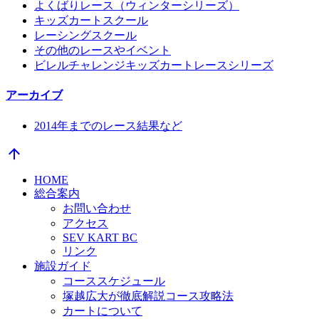
よくばりレース（ウィンターシリーズ）
キッズカートスクール
レーシングスクール
その他のレースやイベント
ビレルチャレンジキッズカートレースシリーズ
アーカイブ
2014年までのレース結果など
arrow_upward
HOME
総合案内
お問い合わせ
アクセス
SEV KART BC
リンク
施設ガイド
コーススケジュール
塚越広大が徹底解説コース攻略法
カートについて