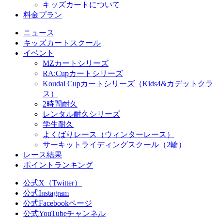
キッズカートについて
料金プラン
ニュース
キッズカートスクール
イベント
MZカートシリーズ
RA:Cupカートシリーズ
Koudai Cupカートシリーズ（Kids4&カデットクラ
ス）
2時間耐久
レンタル耐久シリーズ
学生耐久
よくばりレース（ウィンターレース）
サーキットライディングスクール（2輪）
レース結果
ポイントランキング
公式X（Twitter）
公式Instagram
公式Facebookページ
公式YouTubeチャンネル