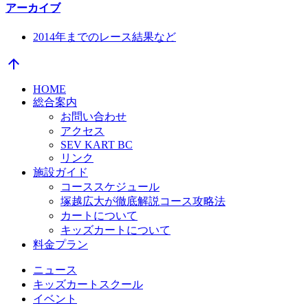
アーカイブ
2014年までのレース結果など
arrow_upward
HOME
総合案内
お問い合わせ
アクセス
SEV KART BC
リンク
施設ガイド
コーススケジュール
塚越広大が徹底解説コース攻略法
カートについて
キッズカートについて
料金プラン
ニュース
キッズカートスクール
イベント