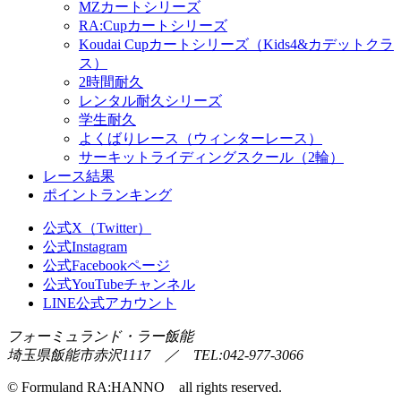
MZカートシリーズ
RA:Cupカートシリーズ
Koudai Cupカートシリーズ（Kids4&カデットクラ
ス）
2時間耐久
レンタル耐久シリーズ
学生耐久
よくばりレース（ウィンターレース）
サーキットライディングスクール（2輪）
レース結果
ポイントランキング
公式X（Twitter）
公式Instagram
公式Facebookページ
公式YouTubeチャンネル
LINE公式アカウント
フォーミュランド・ラー飯能
埼玉県飯能市赤沢1117 ／ TEL:042-977-3066
© Formuland RA:HANNO all rights reserved.