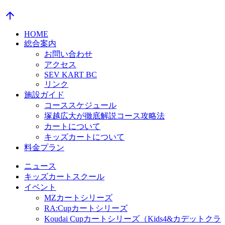
arrow_upward
HOME
総合案内
お問い合わせ
アクセス
SEV KART BC
リンク
施設ガイド
コーススケジュール
塚越広大が徹底解説コース攻略法
カートについて
キッズカートについて
料金プラン
ニュース
キッズカートスクール
イベント
MZカートシリーズ
RA:Cupカートシリーズ
Koudai Cupカートシリーズ（Kids4&カデットクラ