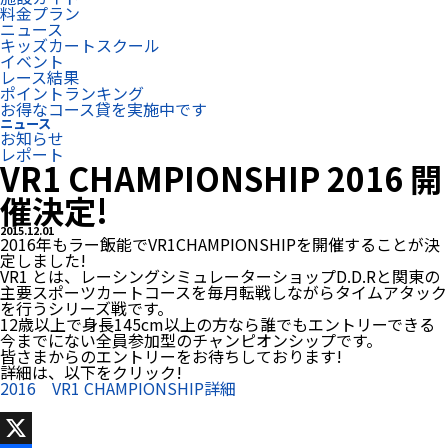
料金プラン
ニュース
キッズカートスクール
イベント
レース結果
ポイントランキング
お得なコース貸を実施中です
ニュース
お知らせ
レポート
VR1 CHAMPIONSHIP 2016 開
催決定!
2015.12.01
2016年もラー飯能でVR1CHAMPIONSHIPを開催することが決
定しました!
VR1 とは、レーシングシミュレーターショップD.D.Rと関東の
主要スポーツカートコースを毎月転戦しながらタイムアタック
を行うシリーズ戦です。
12歳以上で身長145cm以上の方なら誰でもエントリーできる
今までにない全員参加型のチャンピオンシップです。
皆さまからのエントリーをお待ちしております!
詳細は、以下をクリック!
2016 VR1 CHAMPIONSHIP詳細