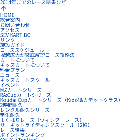
2014年までのレース結果など
arrow_upward
HOME
総合案内
お問い合わせ
アクセス
SEV KART BC
リンク
施設ガイド
コーススケジュール
塚越広大が徹底解説コース攻略法
カートについて
キッズカートについて
料金プラン
ニュース
キッズカートスクール
イベント
MZカートシリーズ
RA:Cupカートシリーズ
Koudai Cupカートシリーズ（Kids4&カデットクラス）
2時間耐久
レンタル耐久シリーズ
学生耐久
よくばりレース（ウィンターレース）
サーキットライディングスクール（2輪）
レース結果
ポイントランキング
公式X（Twitter）