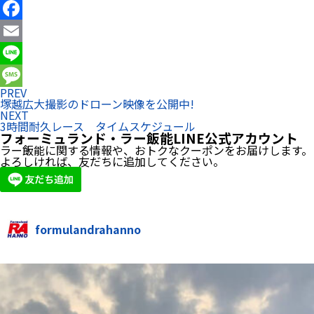
X
Facebook
Email
Line
PREV
Message
塚越広大撮影のドローン映像を公開中!
NEXT
3時間耐久レース タイムスケジュール
フォーミュランド・ラー飯能LINE公式アカウント
ラー飯能に関する情報や、おトクなクーポンをお届けします。
よろしければ、友だちに追加してください。
formulandrahanno