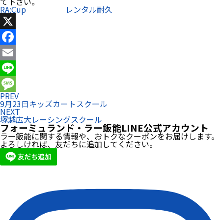
て下さい。
RA:Cup
レンタル耐久
X
Facebook
Email
Line
PREV
Message
9月23日キッズカートスクール
NEXT
塚越広大レーシングスクール
フォーミュランド・ラー飯能LINE公式アカウント
ラー飯能に関する情報や、おトクなクーポンをお届けします。
よろしければ、友だちに追加してください。