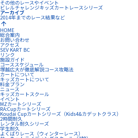
その他のレースやイベント
ビレルチャレンジキッズカートレースシリーズ
アーカイブ
2014年までのレース結果など
arrow_upward
HOME
総合案内
お問い合わせ
アクセス
SEV KART BC
リンク
施設ガイド
コーススケジュール
塚越広大が徹底解説コース攻略法
カートについて
キッズカートについて
料金プラン
ニュース
キッズカートスクール
イベント
MZカートシリーズ
RA:Cupカートシリーズ
Koudai Cupカートシリーズ（Kids4&カデットクラス）
2時間耐久
レンタル耐久シリーズ
学生耐久
よくばりレース（ウィンターレース）