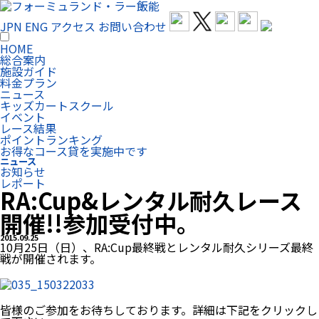
JPN
ENG
アクセス
お問い合わせ
HOME
総合案内
施設ガイド
料金プラン
ニュース
キッズカートスクール
イベント
レース結果
ポイントランキング
お得なコース貸を実施中です
ニュース
お知らせ
レポート
RA:Cup&レンタル耐久レース
開催!!参加受付中。
2015.09.25
10月25日（日）、RA:Cup最終戦とレンタル耐久シリーズ最終
戦が開催されます。
皆様のご参加をお待ちしております。詳細は下記をクリックし