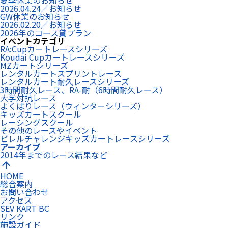
夏季休業のお知らせ
2026.04.24／お知らせ
GW休業のお知らせ
2026.02.20／お知らせ
2026年のコース貸プラン
イベントカテゴリ
RA:Cupカートレースシリーズ
Koudai Cupカートレースシリーズ
MZカートシリーズ
レンタルカートスプリントレース
レンタルカート耐久レースシリーズ
3時間耐久レース、RA-耐（6時間耐久レース）
大学対抗レース
よくばりレース（ウィンターシリーズ）
キッズカートスクール
レーシングスクール
その他のレースやイベント
ビレルチャレンジキッズカートレースシリーズ
アーカイブ
2014年までのレース結果など
arrow_upward
HOME
総合案内
お問い合わせ
アクセス
SEV KART BC
リンク
施設ガイド