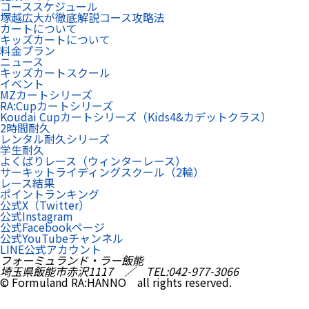
コーススケジュール
塚越広大が徹底解説コース攻略法
カートについて
キッズカートについて
料金プラン
ニュース
キッズカートスクール
イベント
MZカートシリーズ
RA:Cupカートシリーズ
Koudai Cupカートシリーズ（Kids4&カデットクラス）
2時間耐久
レンタル耐久シリーズ
学生耐久
よくばりレース（ウィンターレース）
サーキットライディングスクール（2輪）
レース結果
ポイントランキング
公式X（Twitter）
公式Instagram
公式Facebookページ
公式YouTubeチャンネル
LINE公式アカウント
フォーミュランド・ラー飯能
埼玉県飯能市赤沢1117 ／ TEL:042-977-3066
© Formuland RA:HANNO all rights reserved.