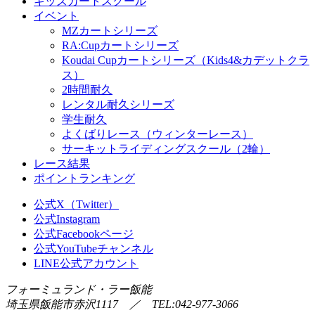
キッズカートスクール
イベント
MZカートシリーズ
RA:Cupカートシリーズ
Koudai Cupカートシリーズ（Kids4&カデットクラ
ス）
2時間耐久
レンタル耐久シリーズ
学生耐久
よくばりレース（ウィンターレース）
サーキットライディングスクール（2輪）
レース結果
ポイントランキング
公式X（Twitter）
公式Instagram
公式Facebookページ
公式YouTubeチャンネル
LINE公式アカウント
フォーミュランド・ラー飯能
埼玉県飯能市赤沢1117 ／ TEL:042-977-3066