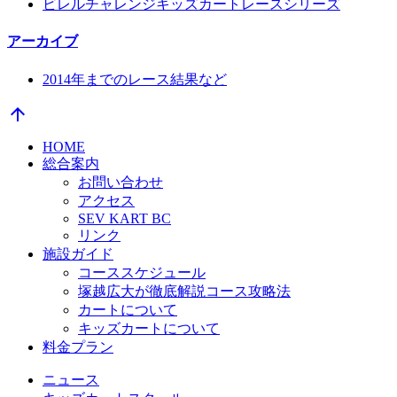
ビレルチャレンジキッズカートレースシリーズ
アーカイブ
2014年までのレース結果など
arrow_upward
HOME
総合案内
お問い合わせ
アクセス
SEV KART BC
リンク
施設ガイド
コーススケジュール
塚越広大が徹底解説コース攻略法
カートについて
キッズカートについて
料金プラン
ニュース